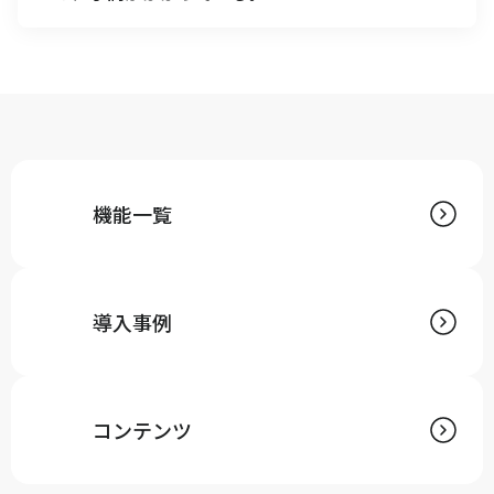
A
ECカートからの注文、モールからの注文は自動でキャ
ムマックスに取込むことが可能です。
出荷完了時には出荷完了ステータスと送り状No.を各
チャネルに返すことで、効率的に受注処理を行いま
す。
機能一覧
導入事例
コンテンツ