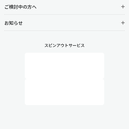
防ぐことができ、結果として売上や顧客満足度の向上につながり
ご検討中の方へ
ます。また、販売データから売れ筋商品を特定することで適切な
在庫補充やマーケティング施策を立案することができます。
お知らせ
販売管理の詳しい業務内容
スピンアウトサービス
1.受注管理：見積から受注まで
受注管理は顧客からの注文を受け付け、その内容を正確に処理す
る業務で、
見積の作成・見積の承認・受注情報の登録
がありま
す。
まずは見積の作成から始まります。見積の段階では、顧客の要望
を細かくヒアリングしたうえで、商品の価格・数量・納期・条件
を提示します。見積書の正確性が、後の契約内容に直結するため
非常に重要です。