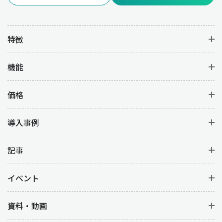
す。
特徴
業種別：販売管理の重要性
機能
販売管理の重要性は業種ごとに異なる課題やニーズがあります。
以下に業種別の特徴と販売管理の例を解説します。
価格
製造業
製造業では、販売管理は生産計画や在庫管理と密接に連携してい
導入事例
ます。販売管理が正確に機能することで、顧客からの受注に基づ
いて適切な生産量を計画して、過剰生産や不足を防ぐことができ
記事
ます。また、受注から納品までのリードタイムを最適化する目的
もあります。
イベント
小売業
資料・動画
小売業では、販売管理を適切に行うことで在庫切れや注文ミスを