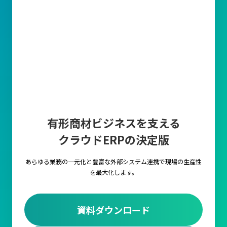
販売管理の目的は利益を最大化すること
販売管理のもっとも重要な目的は、販売管理業務全体を効率化し
てコストを削減することで生産性を向上させることです。
一般的には、営業部門が顧客から受注した情報をもとに、物流部
門で在庫確認や配送手配、そして財務部門での請求書作成や入金
確認など、部署間での業務に直結することとなります。
これらの販売管理業務を適切に行わなければ、業務の遅延やミス
や顧客満足度の低下を招く可能性があります。
有形商材ビジネスを支える
主要な業務
クラウドERPの決定版
見積の作成
顧客の要望に基づき、価格・数量・納期・条件などを記載した見
あらゆる業務の一元化と豊富な外部システム連携で
現場の生産性
積書を作成します。
を最大化します。
受注管理
顧客からの注文内容に対して、在庫状況や出荷スケジュールと連
資料ダウンロード
携します。正確な受注管理により、後続の出荷や請求業務を円滑