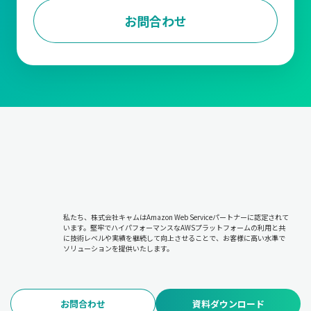
に進めます。
お問合わせ
出荷管理
受注内容をもとに、商品を梱包して顧客への配送手配を行いま
す。商品が指定通りの場所と時間に届けられるよう管理します。
在庫管理
販売や仕入に基づいて在庫状況を把握し、欠品や過剰在庫を防ぎ
ます。適切な在庫を維持することで、販売機会の損失やコスト増
加を抑えます。
請求および入金管理
取引内容に基づき請求書を発行し、顧客からの入金を確認しま
私たち、株式会社キャムはAmazon Web Serviceパートナーに認定されて
す。未入収金の管理やキャッシュフローの安定化を図る重要な工
います。堅牢でハイパフォーマンスなAWSプラットフォームの利用と共
程です。
に技術レベルや実績を継続して向上させることで、お客様に高い水準で
ソリューションを提供いたします。
このような管理の根幹にあるのは『5W1H』の考え方です。
すなわち「誰に・何を・どのように・いつ・どこで・いくらで販
売するのか」という基本情報を正確に管理することが求められま
お問合わせ
資料ダウンロード