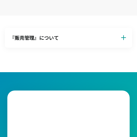
『
販売管理
』について
販売管理
販売管理とは、企業が商品やサービスを顧客に提供する際の一連
の業務を効率的に管理する仕組みです。主に見積管理、受注管
理、入出荷管理、請求管理、在庫管理、仕入管理など業務の範囲
が広いため、いかにして一連の業務を統括し、効率化や正確性向
上を目指すかが鍵となります。