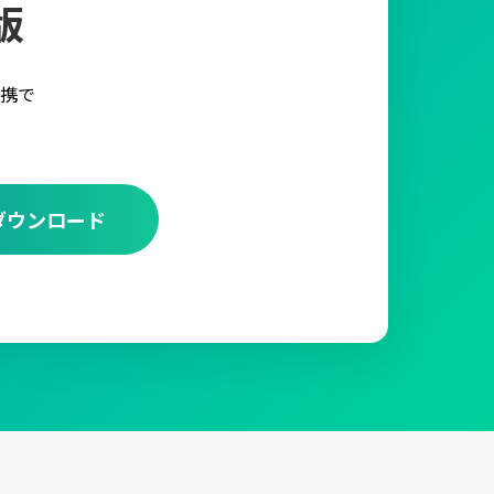
版
携で
ダウンロード