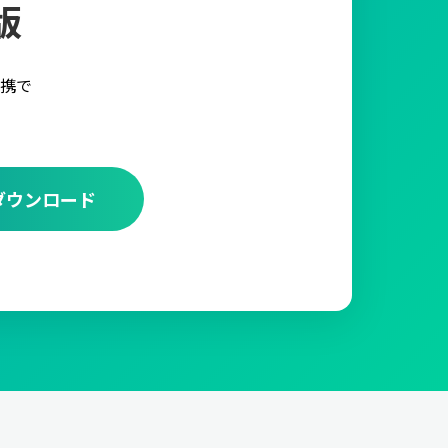
版
携で
ダウンロード