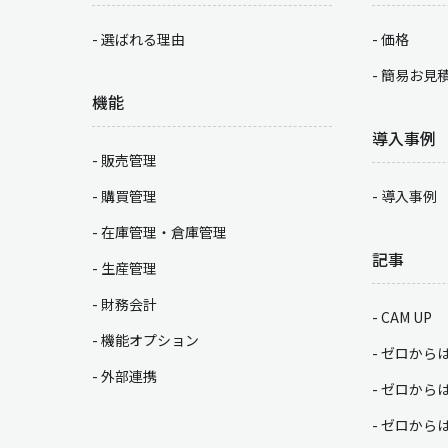
選ばれる理由
価格
簡易お見
機能
導入事例
販売管理
購買管理
導入事例
在庫管理・倉庫管理
記事
生産管理
財務会計
CAM UP
機能オプション
ゼロから
外部連携
ゼロから
ゼロから