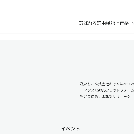
選ばれる理由
機能
価格
機能
価
私たち、株式会社キャムはAmazo
ーマンスなAWSプラットフォー
客さまに高い水準でソリューショ
イベント