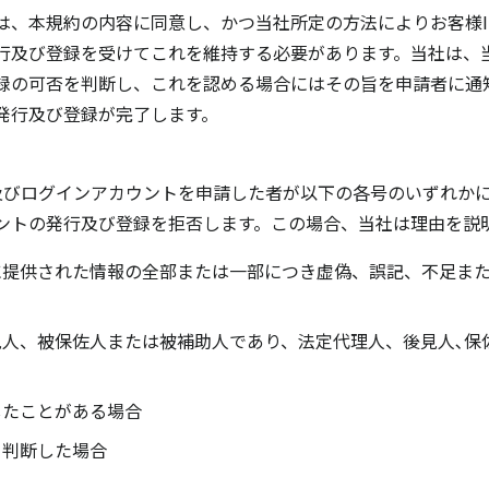
は、本規約の内容に同意し、かつ当社所定の方法によりお客様I
行及び登録を受けてこれを維持する必要があります。当社は、
録の可否を判断し、これを認める場合にはその旨を申請者に通知
発行及び登録が完了します。
D及びログインアカウントを申請した者が以下の各号のいずれか
ウントの発行及び登録を拒否します。この場合、当社は理由を説
に提供された情報の全部または一部につき虚偽、誤記、不足ま
見人、被保佐人または被補助人であり、法定代理人、後見人､保
したことがある場合
と判断した場合