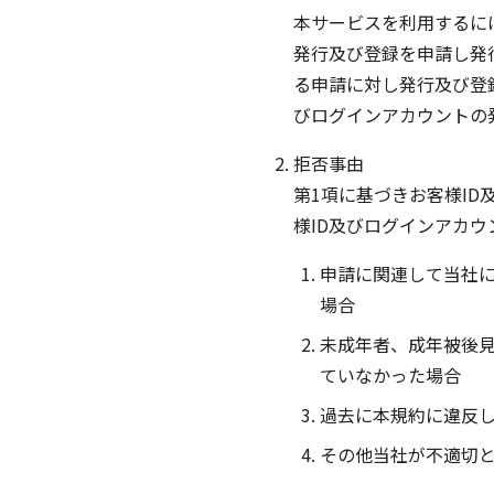
本サービスを利用するに
発行及び登録を申請し発
る申請に対し発行及び登
びログインアカウントの
拒否事由
第1項に基づきお客様I
様ID及びログインアカ
申請に関連して当社
場合
未成年者、成年被後
ていなかった場合
過去に本規約に違反
その他当社が不適切