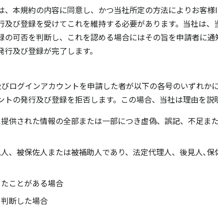
は、本規約の内容に同意し、かつ当社所定の方法によりお客様I
行及び登録を受けてこれを維持する必要があります。当社は、
録の可否を判断し、これを認める場合にはその旨を申請者に通知
発行及び登録が完了します。
D及びログインアカウントを申請した者が以下の各号のいずれか
ウントの発行及び登録を拒否します。この場合、当社は理由を説
に提供された情報の全部または一部につき虚偽、誤記、不足ま
見人、被保佐人または被補助人であり、法定代理人、後見人､保
したことがある場合
と判断した場合