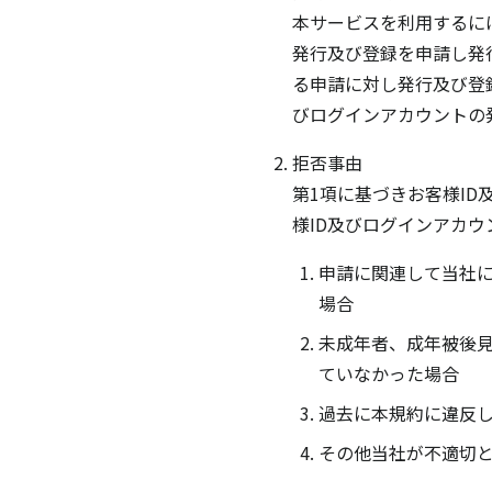
本サービスを利用するに
発行及び登録を申請し発
る申請に対し発行及び登
びログインアカウントの
拒否事由
第1項に基づきお客様I
様ID及びログインアカ
申請に関連して当社
場合
未成年者、成年被後
ていなかった場合
過去に本規約に違反
その他当社が不適切