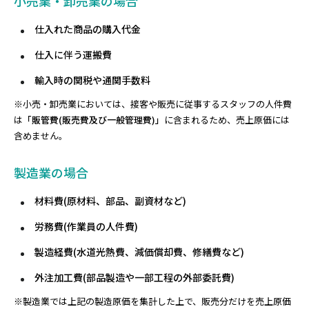
小売業・卸売業の場合
仕入れた商品の購入代金
仕入に伴う運搬費
輸入時の関税や通関手数料
※小売・卸売業においては、接客や販売に従事するスタッフの人件費
は
「販管費(販売費及び一般管理費)」
に含まれるため、売上原価には
含めません。
製造業の場合
材料費(原材料、部品、副資材など)
労務費(作業員の人件費)
製造経費(水道光熱費、減価償却費、修繕費など)
外注加工費(部品製造や一部工程の外部委託費)
※製造業では上記の製造原価を集計した上で、販売分だけを売上原価