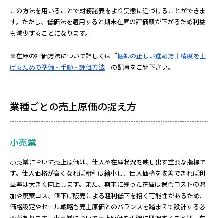
この方法を用いることで財務諸表をより実態に近づけることができま
す。ただし、低価法を適用すると期末在庫の評価額が下がるため利益
も減少することになります。
※在庫の評価方法について詳しくは「
棚卸の正しい進め方｜精度を上
げるための準備・手順・評価方法
」の記事をご覧下さい。
業種ごとの売上原価の捉え方
小売業
小売業において売上原価は、仕入や在庫状況を映し出す重要な指標で
す。仕入価格が高くなれば粗利は縮小し、仕入価格を改善できれば利
益率は大きく向上します。また、期末に残った在庫は保管コストの増
加や廃棄ロス、値下げ販売による粗利低下を招く可能性があるため、
価格設定やセール戦略も売上原価とのバランスを踏まえて設計する必
要があります。小売業において売上原価を正確に把握することは、在