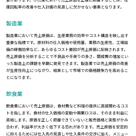
庫回転率の改善や仕入計画の見直しに欠かせない要素となります。
製造業
製造業において売上原価は、生産業務の効率やコスト構造を映し出す
重要な指標です。原材料の仕入価格や使用量、業務の生産性、工場設
備の稼働効率など、あらゆるコスト要因が売上原価に反映されます。
売上原価を分析することで不良品や手戻りの多さ、間接費の増加とい
った製造上の課題を早期に発見できます。製造業では売上原価の改善
が生産性向上につながり、結果として市場での価格競争力を高めるこ
とになります。
飲食業
飲食業において売上原価は、食材費など料理の提供に直接関わるコス
トを指します。食材の仕入価格の変動や廃棄ロスは、そのまま利益に
直結します。原価を正しく把握できていないと販売価格と実態がかみ
合わず、利益率が大きく低下する恐れがあります。売上原価を安定的
に抑えるためには仕入先の見直しや仕入条件の交渉に加え、メニュー