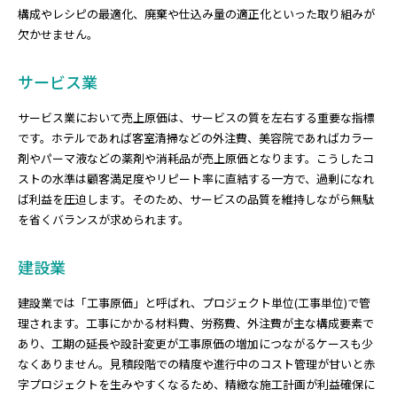
構成やレシピの最適化、廃棄や仕込み量の適正化といった取り組みが
欠かせません。
サービス業
サービス業において売上原価は、サービスの質を左右する重要な指標
です。ホテルであれば客室清掃などの外注費、美容院であればカラー
剤やパーマ液などの薬剤や消耗品が売上原価となります。こうしたコ
ストの水準は顧客満足度やリピート率に直結する一方で、過剰になれ
ば利益を圧迫します。そのため、サービスの品質を維持しながら無駄
を省くバランスが求められます。
建設業
建設業では「工事原価」と呼ばれ、プロジェクト単位(工事単位)で管
理されます。工事にかかる材料費、労務費、外注費が主な構成要素で
あり、工期の延長や設計変更が工事原価の増加につながるケースも少
なくありません。見積段階での精度や進行中のコスト管理が甘いと赤
字プロジェクトを生みやすくなるため、精緻な施工計画が利益確保に