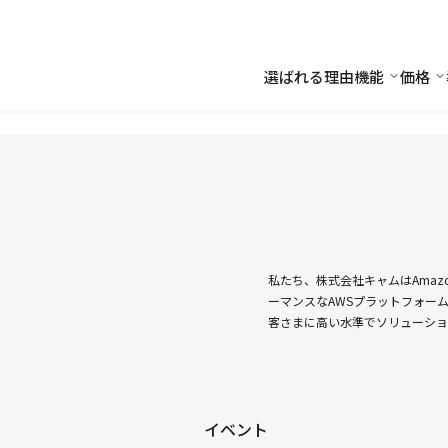
選ばれる理由
機能
価格
機能
価
私たち、株式会社キャムはAmazo
ーマンスなAWSプラットフォー
客さまに高い水準でソリューショ
イベント