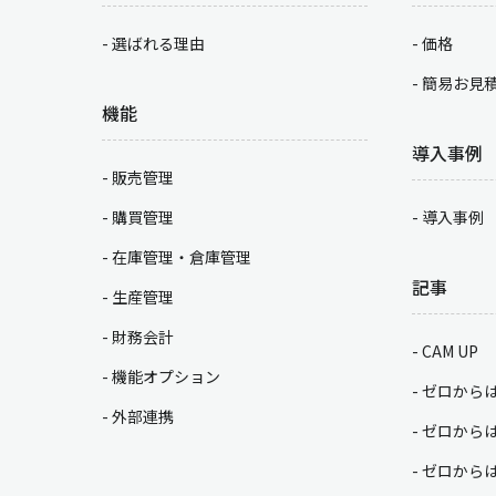
選ばれる理由
価格
簡易お見
機能
導入事例
販売管理
購買管理
導入事例
在庫管理・倉庫管理
記事
生産管理
財務会計
CAM UP
機能オプション
ゼロから
外部連携
ゼロから
ゼロから