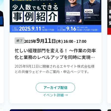
9
11
月
日
2025年
(木)
16:00
-
17:00
終了
忙しい経理部門を変える！ 〜作業の効率
化と業務のレベルアップを同時に実現。
少人数でもできる事例紹介〜
2025年9月11日に開催されるエキサイト株式会社様
との共催ウェビナーのご案内・申込ページです。
アーカイブ配信
イベント詳細 →