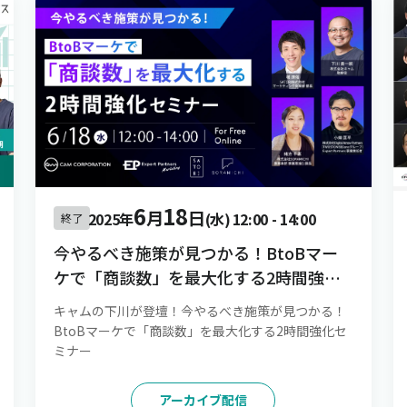
6
18
月
日
2025年
(水)
12:00
-
14:00
終了
今やるべき施策が見つかる！BtoBマー
ケで「商談数」を最大化する2時間強化
セミナー
キャムの下川が登壇！今やるべき施策が見つかる！
BtoBマーケで「商談数」を最大化する2時間強化セ
ミナー
アーカイブ配信