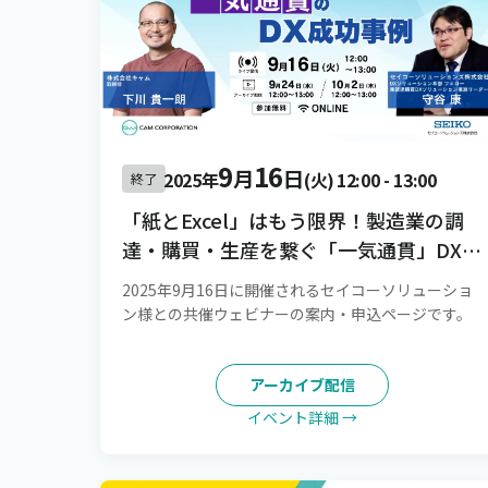
9
16
月
日
2025年
(火)
12:00
-
13:00
終了
「紙とExcel」はもう限界！製造業の調
達・購買・生産を繋ぐ「一気通貫」DX成
功事例
2025年9月16日に開催されるセイコーソリューショ
ン様との共催ウェビナーの案内・申込ページです。
アーカイブ配信
イベント詳細 →