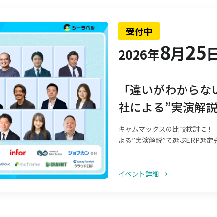
受付中
8
25
月
2026年
「違いがわからない
社による”実演解説
キャムマックスの比較検討に！「
よる”実演解説”で選ぶERP選定
イベント詳細
→