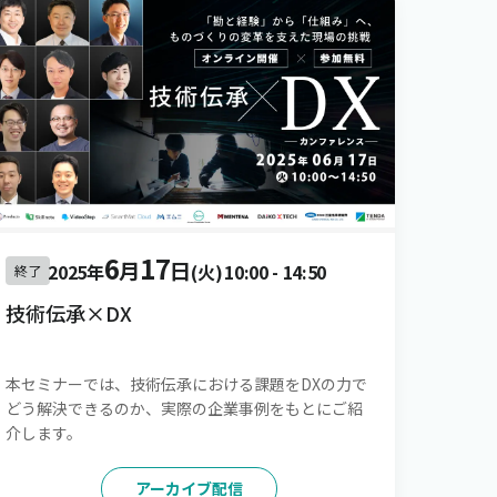
6
17
月
日
2025年
(火)
10:00
-
14:50
終了
技術伝承×DX
本セミナーでは、技術伝承における課題をDXの力で
どう解決できるのか、実際の企業事例をもとにご紹
介します。
アーカイブ配信