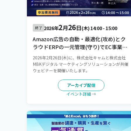
2
26
月
日
2026年
(木)
14:00
-
15:00
終了
Amazon広告の自動・最適化(攻め)とク
ラウドERPの一元管理(守り)でEC事業
を“持続成長させる”仕組みづくりを実
2026年2月26日(木)に、株式会社キャムと株式会社
現！[録画配信]
MBKデジタル マーケティングソリューションが共催
ウェビナーを開催いたします。
アーカイブ配信
イベント詳細 →