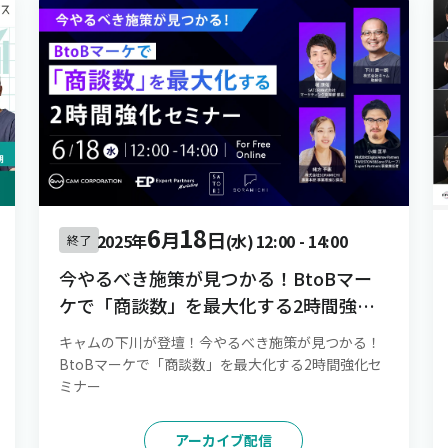
6
18
月
日
2025年
(水)
12:00
-
14:00
終了
今やるべき施策が見つかる！BtoBマー
ケで「商談数」を最大化する2時間強化
セミナー
キャムの下川が登壇！今やるべき施策が見つかる！
BtoBマーケで「商談数」を最大化する2時間強化セ
ミナー
アーカイブ配信