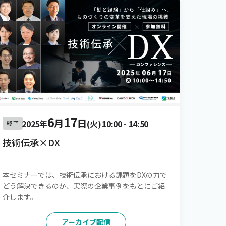
6
17
月
日
2025年
(火)
10:00
-
14:50
終了
技術伝承×DX
本セミナーでは、技術伝承における課題をDXの力で
どう解決できるのか、実際の企業事例をもとにご紹
介します。
アーカイブ配信