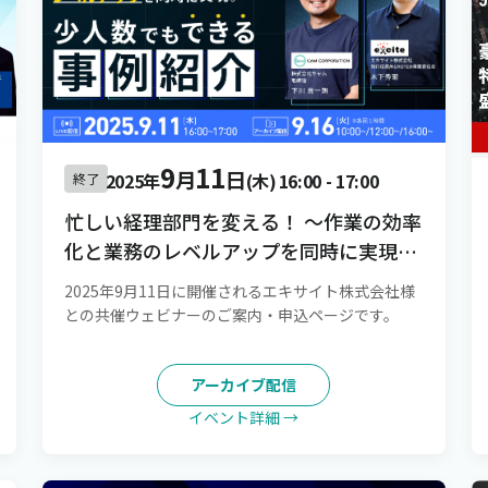
9
11
月
日
2025年
(木)
16:00
-
17:00
終了
忙しい経理部門を変える！ 〜作業の効率
化と業務のレベルアップを同時に実現。
少人数でもできる事例紹介〜
2025年9月11日に開催されるエキサイト株式会社様
との共催ウェビナーのご案内・申込ページです。
アーカイブ配信
イベント詳細 →