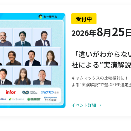
受付中
8
25
月
2026年
「違いがわからない
社による”実演解説
キャムマックスの比較検討に！「
よる”実演解説”で選ぶERP選定
イベント詳細
→