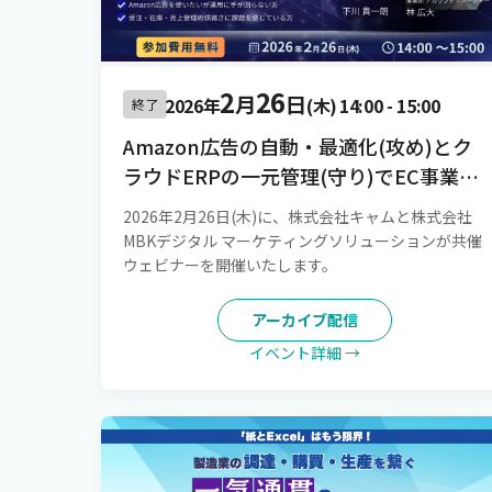
2
26
月
日
2026年
(木)
14:00
-
15:00
終了
Amazon広告の自動・最適化(攻め)とク
ラウドERPの一元管理(守り)でEC事業
を“持続成長させる”仕組みづくりを実
2026年2月26日(木)に、株式会社キャムと株式会社
現！[録画配信]
MBKデジタル マーケティングソリューションが共催
ウェビナーを開催いたします。
アーカイブ配信
イベント詳細 →