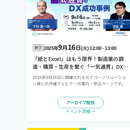
9
16
月
日
2025年
(火)
12:00
-
13:00
終了
「紙とExcel」はもう限界！製造業の調
達・購買・生産を繋ぐ「一気通貫」DX成
功事例
2025年9月16日に開催されるセイコーソリューショ
ン様との共催ウェビナーの案内・申込ページです。
アーカイブ配信
イベント詳細 →