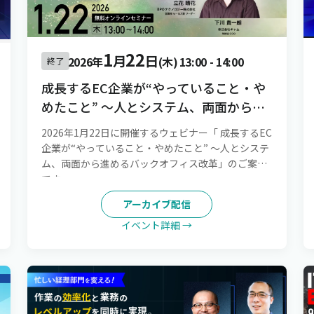
1
22
月
日
2026年
(木)
13:00
-
14:00
終了
成長するEC企業が“やっていること・や
めたこと” 〜人とシステム、両面から進
めるバックオフィス改革
2026年1月22日に開催するウェビナー「 成長するEC
企業が“やっていること・やめたこと” 〜人とシステ
ム、両面から進めるバックオフィス改革」のご案内
です。
アーカイブ配信
イベント詳細 →