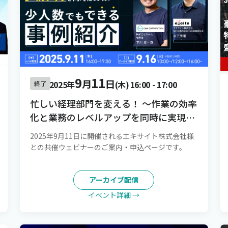
9
11
月
日
2025年
(木)
16:00
-
17:00
終了
忙しい経理部門を変える！ 〜作業の効率
化と業務のレベルアップを同時に実現。
少人数でもできる事例紹介〜
2025年9月11日に開催されるエキサイト株式会社様
との共催ウェビナーのご案内・申込ページです。
アーカイブ配信
イベント詳細 →