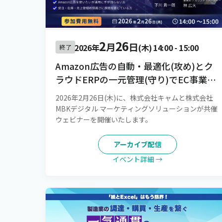
2
26
月
日
2026年
(木)
14:00
-
15:00
終了
Amazon広告の自動・最適化(攻め)とク
ラウドERPの一元管理(守り)でEC事業
を“持続成長させる”仕組みづくりを実
2026年2月26日(木)に、株式会社キャムと株式会社
現！[録画配信]
MBKデジタル マーケティングソリューションが共催
ウェビナーを開催いたします。
アーカイブ配信
イベント詳細 →