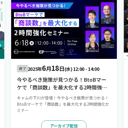
6
18
月
日
2025年
(水)
12:00
-
14:00
終了
今やるべき施策が見つかる！BtoBマー
ケで「商談数」を最大化する2時間強化
セミナー
キャムの下川が登壇！今やるべき施策が見つかる！
BtoBマーケで「商談数」を最大化する2時間強化セ
ミナー
アーカイブ配信