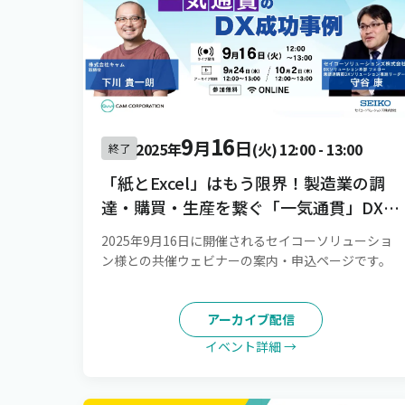
9
16
月
日
2025年
(火)
12:00
-
13:00
終了
「紙とExcel」はもう限界！製造業の調
達・購買・生産を繋ぐ「一気通貫」DX成
功事例
2025年9月16日に開催されるセイコーソリューショ
ン様との共催ウェビナーの案内・申込ページです。
アーカイブ配信
イベント詳細 →