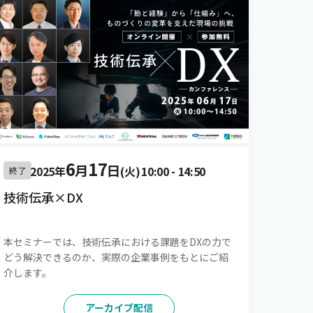
6
17
月
日
2025年
(火)
10:00
-
14:50
終了
技術伝承×DX
本セミナーでは、技術伝承における課題をDXの力で
どう解決できるのか、実際の企業事例をもとにご紹
介します。
アーカイブ配信