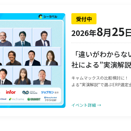
受付中
8
25
月
2026年
「違いがわからない
社による”実演解説
キャムマックスの比較検討に！「
よる”実演解説”で選ぶERP選定
イベント詳細
→