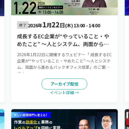
1
22
月
日
2026年
(木)
13:00
-
14:00
終了
成長するEC企業が“やっていること・や
めたこと” 〜人とシステム、両面から進
めるバックオフィス改革
2026年1月22日に開催するウェビナー「 成長するEC
企業が“やっていること・やめたこと” 〜人とシステ
ム、両面から進めるバックオフィス改革」のご案内
です。
アーカイブ配信
イベント詳細 →