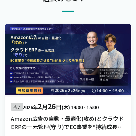
2
26
月
日
2026年
(木)
14:00
-
15:00
終了
Amazon広告の自動・最適化(攻め)とクラウド
ERPの一元管理(守り)でEC事業を“持続成長さ
せる”仕組みづくりを実現！[録画配信]