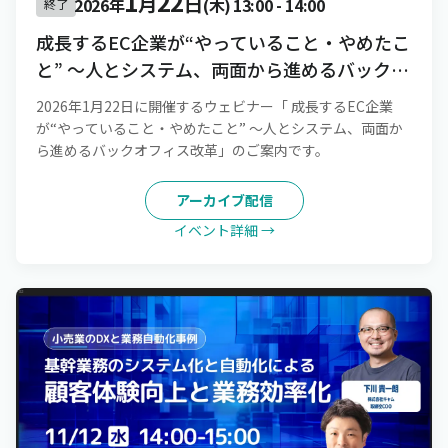
1
22
月
日
2026年
(木)
13:00
-
14:00
終了
成長するEC企業が“やっていること・やめたこ
と” 〜人とシステム、両面から進めるバックオ
フィス改革
2026年1月22日に開催するウェビナー「 成長するEC企業
が“やっていること・やめたこと” 〜人とシステム、両面か
ら進めるバックオフィス改革」のご案内です。
アーカイブ配信
イベント詳細 →