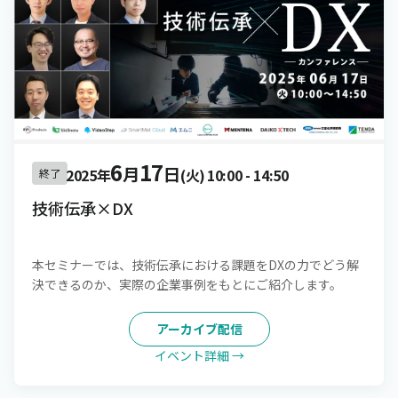
6
17
月
日
2025年
(火)
10:00
-
14:50
終了
技術伝承×DX
本セミナーでは、技術伝承における課題をDXの力でどう解
決できるのか、実際の企業事例をもとにご紹介します。
アーカイブ配信
イベント詳細 →