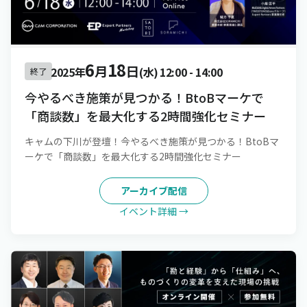
6
18
月
日
2025年
(水)
12:00
-
14:00
終了
今やるべき施策が見つかる！BtoBマーケで
「商談数」を最大化する2時間強化セミナー
キャムの下川が登壇！今やるべき施策が見つかる！BtoBマ
ーケで「商談数」を最大化する2時間強化セミナー
アーカイブ配信
イベント詳細 →