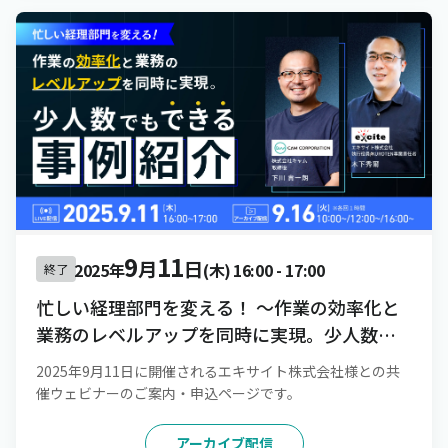
9
11
月
日
2025年
(木)
16:00
-
17:00
終了
忙しい経理部門を変える！ 〜作業の効率化と
業務のレベルアップを同時に実現。少人数で
もできる事例紹介〜
2025年9月11日に開催されるエキサイト株式会社様との共
催ウェビナーのご案内・申込ページです。
アーカイブ配信