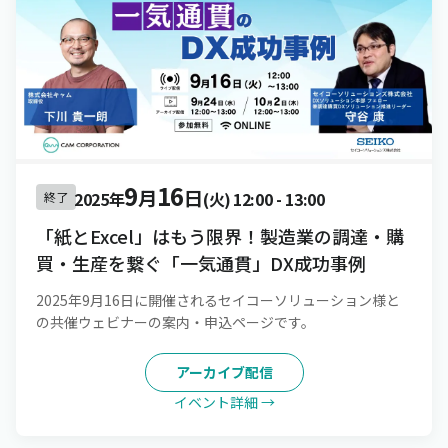
9
16
月
日
2025年
(火)
12:00
-
13:00
終了
「紙とExcel」はもう限界！製造業の調達・購
買・生産を繋ぐ「一気通貫」DX成功事例
2025年9月16日に開催されるセイコーソリューション様と
の共催ウェビナーの案内・申込ページです。
アーカイブ配信
イベント詳細 →