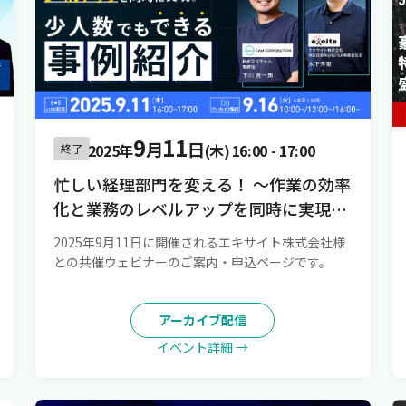
9
11
月
日
2025年
(木)
16:00
-
17:00
終了
忙しい経理部門を変える！ 〜作業の効率
化と業務のレベルアップを同時に実現。
少人数でもできる事例紹介〜
2025年9月11日に開催されるエキサイト株式会社様
との共催ウェビナーのご案内・申込ページです。
アーカイブ配信
イベント詳細 →