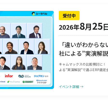
受付中
8
25
月
2026年
「違いがわからない
社による”実演解説
キャムマックスの比較検討に！「
よる”実演解説”で選ぶERP選定
イベント詳細
→