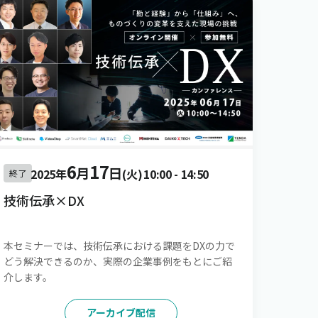
6
17
月
日
2025年
(火)
10:00
-
14:50
終了
技術伝承×DX
本セミナーでは、技術伝承における課題をDXの力で
どう解決できるのか、実際の企業事例をもとにご紹
介します。
アーカイブ配信