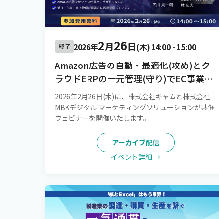
2
26
月
日
2026年
(木)
14:00
-
15:00
終了
Amazon広告の自動・最適化(攻め)とク
ラウドERPの一元管理(守り)でEC事業
を“持続成長させる”仕組みづくりを実
2026年2月26日(木)に、株式会社キャムと株式会社
現！[録画配信]
MBKデジタル マーケティングソリューションが共催
ウェビナーを開催いたします。
アーカイブ配信
イベント詳細 →