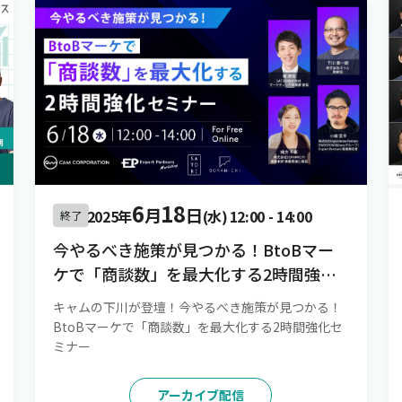
6
18
月
日
2025年
(水)
12:00
-
14:00
終了
今やるべき施策が見つかる！BtoBマー
ケで「商談数」を最大化する2時間強化
セミナー
キャムの下川が登壇！今やるべき施策が見つかる！
BtoBマーケで「商談数」を最大化する2時間強化セ
ミナー
アーカイブ配信