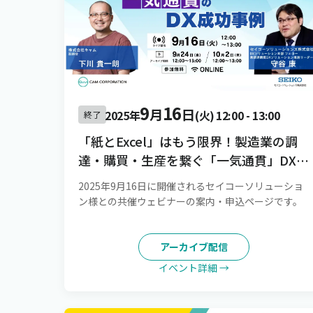
9
16
月
日
2025年
(火)
12:00
-
13:00
終了
「紙とExcel」はもう限界！製造業の調
達・購買・生産を繋ぐ「一気通貫」DX成
功事例
2025年9月16日に開催されるセイコーソリューショ
ン様との共催ウェビナーの案内・申込ページです。
アーカイブ配信
イベント詳細 →