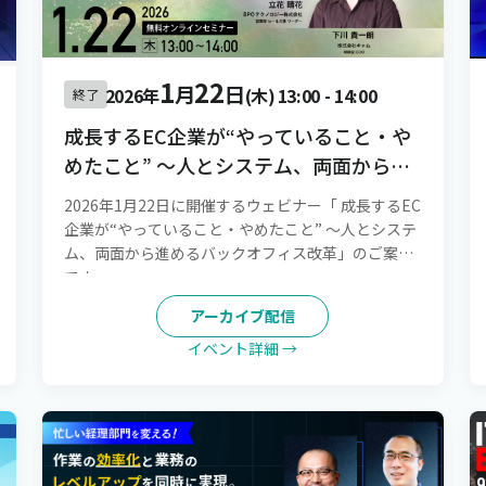
1
22
月
日
2026年
(木)
13:00
-
14:00
終了
成長するEC企業が“やっていること・や
めたこと” 〜人とシステム、両面から進
めるバックオフィス改革
2026年1月22日に開催するウェビナー「 成長するEC
企業が“やっていること・やめたこと” 〜人とシステ
ム、両面から進めるバックオフィス改革」のご案内
です。
アーカイブ配信
イベント詳細 →