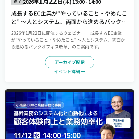
1
22
月
日
2026年
(木)
13:00
-
14:00
終了
成長するEC企業が“やっていること・やめたこ
と” 〜人とシステム、両面から進めるバックオ
フィス改革
2026年1月22日に開催するウェビナー「 成長するEC企業
が“やっていること・やめたこと” 〜人とシステム、両面か
ら進めるバックオフィス改革」のご案内です。
アーカイブ配信
イベント詳細 →