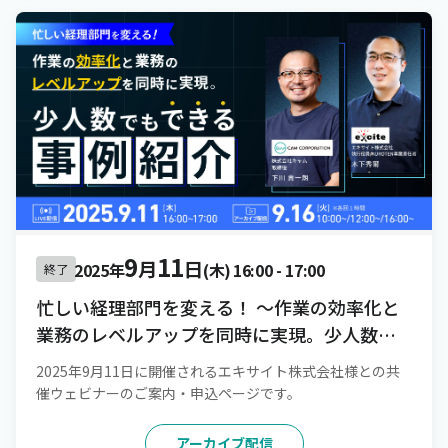
9
11
月
日
2025年
(木)
16:00
-
17:00
終了
忙しい経理部門を変える！ 〜作業の効率化と
業務のレベルアップを同時に実現。少人数で
もできる事例紹介〜
2025年9月11日に開催されるエキサイト株式会社様との共
催ウェビナーのご案内・申込ページです。
アーカイブ配信