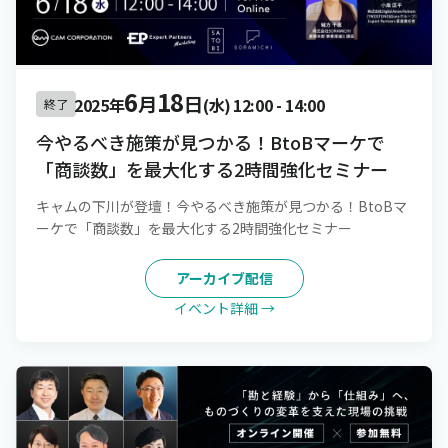
6
18
月
日
2025年
(水)
12:00
-
14:00
終了
今やるべき施策が見つかる！BtoBマーケで
「商談数」を最大化する2時間強化セミナー
キャムの下川が登壇！今やるべき施策が見つかる！BtoBマ
ーケで「商談数」を最大化する2時間強化セミナー
アーカイブ配信
イベント詳細 →