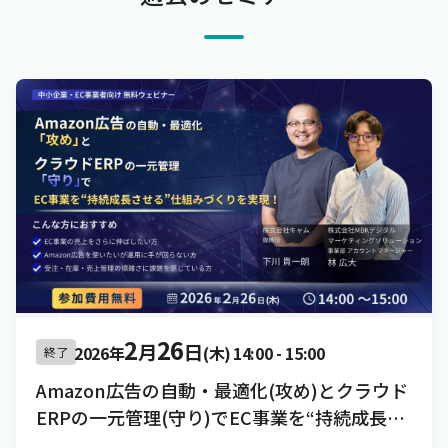
2
26
月
日
2026年
(木)
14:00
-
15:00
終了
Amazon広告の自動・最適化(攻め)とクラウド
ERPの一元管理(守り)でEC事業を“持続成長さ
せる”仕組みづくりを実現！[録画配信]