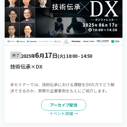
6
17
月
日
2025年
(火)
10:00
-
14:50
終了
技術伝承×DX
本セミナーでは、技術伝承における課題をDXの力でどう解
決できるのか、実際の企業事例をもとにご紹介します。
アーカイブ配信
イベント詳細 →