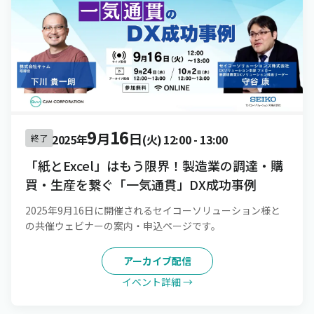
9
16
月
日
2025年
(火)
12:00
-
13:00
終了
「紙とExcel」はもう限界！製造業の調達・購
買・生産を繋ぐ「一気通貫」DX成功事例
2025年9月16日に開催されるセイコーソリューション様と
の共催ウェビナーの案内・申込ページです。
アーカイブ配信
イベント詳細 →