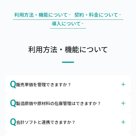
利用方法・機能について
契約・料金について
導入について
利用方法・機能について
Q
販売単価を管理できますか？
A
はい、得意先別やグループ別の販売単価や掛率をマスタで
Q
製造原価や原材料の在庫管理はできますか？
管理できます。
販売単価マスタやグループ別販売単価マスタを利用するこ
A
はい、製造原価や原材料の在庫も管理できます。
とによって、取引先ごとの単価を調整したり、掛率を変更
Q
会計ソフトと連携できますか？
構成品をマスタ登録して所要量計算や原価管理ができま
したりすることが可能です。
す。また、原材料の発注・仕入や入出庫も合わせて管理い
はい、各種会計ソフトと連携可能です。