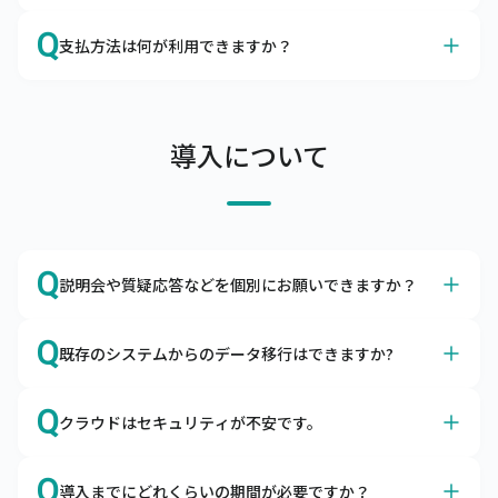
連絡ください。申し入れのない場合は自動更新となりま
A
データの保存期間は10年とさせていただいております。
Q
す。
支払方法は何が利用できますか？
A
当社口座にご利用料金のお振込をお願いします。
支払条件は当月末締め翌月末払い（ただし、支払期限の翌
導入について
月末日が金融機関休業日の場合は前営業日）、支払方法は
当社指定の金融機関の口座へお振込をお願いしておりま
す。

なお、口座引落（口座振替）をご利用できますので、ご希
望の場合はその旨をお申し付けください。
Q
説明会や質疑応答などを個別にお願いできますか？
A
はい、導入前でもお気軽にご相談ください。
Q
既存のシステムからのデータ移行はできますか?
Zoomなどを利用して画面共有をしながら、機能説明や質
疑応答を行っています。不安を払拭できるまでご説明いた
A
はい、データを移行用データフォーマットに編集頂ければ
Q
しますので、お気軽にお問合わせください。
クラウドはセキュリティが不安です。
移行できます。
商品マスタや得意先マスタなどを移行用データフォーマッ
A
キャムマックスは世界最高水準のセキュリティ環境下で稼
トに編集いただき、キャムマックスに取り込むことで移行
Q
導入までにどれくらいの期間が必要ですか？
働します。