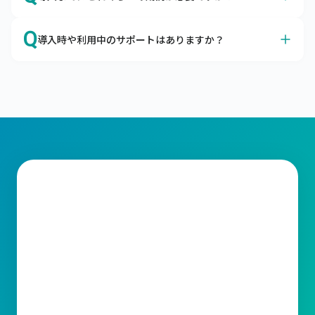
が可能です。
クラウドサービスに対するセキュリティの不安、よくわか
A
オプション機能の有無などによって前後しますが、最短２
ります。

Q
導入時や利用中のサポートはありますか？
か月ほどで本番稼働が可能です。
企業の情報システムを取り巻く脅威から大切なデータを守
最短3営業日でキャムマックスを導入いただけます。

るための考え方として、「セキュリティの3要素」があり
A
はい、トライアル期間よりすべてのサポートがご利用いた
キャムマックスではお客さまに納得してご契約いただくた
ます。

だけます。
めに、60日間の無料トライアルもご用意しております。

メールやコミュニティサイトにてサポートをご利用いただ
キャムマックスはこの3要素を堅実に守り、充分なセキュ
標準機能はすべてご確認いただけますので、ご検討をより
けます。

リティ対策を行っております。
スムーズに行うための材料としてご利用ください。
ライセンスの変更、操作方法など、ご不明な点がございま
したらお気軽に当社サポート窓口までお問合わせくださ
い。スピーディーな対応をお約束いたします。