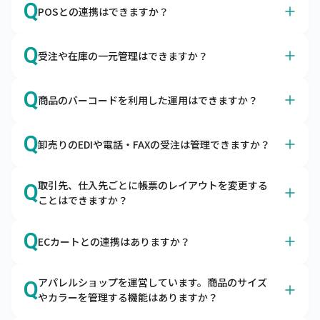
A
Q
ただけます。
POSとの連携はできますか？
キャムマックスで売上・入金・仕入・支払などの仕訳デー
タを出力できますので、会計ソフトで取り込んでご利用い
A
はい、各種POSサービスと連携可能です。
Q
ただけます。
受注や在庫の一元管理はできますか？
スマレジ・SquareのPOSレジとapi連携しています。それ
以外のPOSサービスはデータ取り込み機能で連携が可能で
A
はい、あらゆる販売チャネルからの受注を一元管理できま
Q
す。
商品のバーコードを利用した運用はできますか？
す。
自社ECやモール、店舗、卸の受注を一元管理できます。
A
はい、入荷検品や棚卸の際にご利用いただけます。
共通の在庫をリアルタイムに引き当てるため、欠品の予防
Q
卸売りのEDIや電話・FAXの受注は管理できますか？
ハンディターミナルとの連携はもちろん、スマートフォン
や適正在庫の実現をサポートします。
にバーコードリーダーを接続してキャムマックスのピッキ
A
はい、EDI・電話・FAXの受注も一元管理できます。
ング機能をご利用いただくことも可能です。
取引先、仕入先ごとに帳票のレイアウトを変更する
Q
キャムマックスにはEDIデータの取込機能と受注入力機能
ことはできますか？
がございます。受注から出荷・請求まで管理できます。
A
オプションの帳票作成ツールとの連携で可能です。
Q
ECカートとの連携はありますか？
キャムマックスは帳票作成ツールと連携が可能です。自由
に帳票を作成いただけます。
A
はい、各種カートとの連携が可能です。
アパレルショップを運営しています。商品のサイズ
Q
キャムマックスはBカートやCOLOR MEなど、各種カート
やカラーを管理する機能はありますか？
からの受注を取り込むことが可能です。