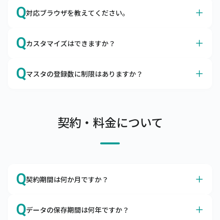
A
はい、サイズやカラーも、商品マスタに登録いただけま
Q
対応ブラウザを教えてください。
す。
キャムマックスはアパレルの導入実績も多数ございます。

A
Google Chromeを推奨しております。
カラーマスタ、サイズマスタはもちろん、メーカーマスタ
Q
カスタマイズはできますか？
日本国内で最大のシェアを誇るブラウザ、Google 
やセットマスタの項目があるので、問題なくご利用いただ
Chromeは無料でダウンロードできます。

けます。
A
カスタマイズは承っておりませんが、ノンカスタマイズで
Q
ブラウザによる動作の不備、不具合を避けるために
マスタの登録数に制限はありますか？
も柔軟にご利用いただけます
Google Chrome以外のブラウザのご利用はお控えくださ
キャムマックスはカスタマイズなしでも、機能的にご利用
A
い。
商品マスタ、得意先マスタは10万件まで、リアル店舗は
いただけるERPとして開発されました。

100店舗まで登録可能です。
項目の追加や削除、機能の表示・非表示はお客さま自身で
サーバへの負荷を考慮し、上記制限内でのご利用をお願い
契約・料金について
設定できるようになっております。

しています。

また、キャムマックスは初回リリース後も積極的に機能追
上記制限を超えてご利用したい場合は、別途ご相談くださ
加や改善を行っています。

い。
ぜひ、キャムマックスで実現したい要件をお問合わせくだ
さい。標準機能での実現方法をご提案いたします。
Q
契約期間は何か月ですか？
A
本サービスの契約期間は利用開始日より1年間です。
Q
データの保存期間は何年ですか？
解約をご希望の場合は、契約期間満了の2か月前までにご