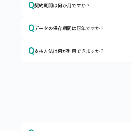
Q
契約期間は何か月ですか？
A
本サービスの契約期間は利用開始日より1年間
Q
データの保存期間は何年ですか？
解約をご希望の場合は、契約期間満了の2か
A
データの保存期間は10年とさせていただいて
Q
支払方法は何が利用できますか？
A
当社口座にご利用料金のお振込をお願いしま
支払条件は当月末締め翌月末払い（ただし、
願いしております。

なお、口座引落（口座振替）をご利用できま