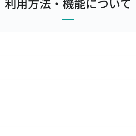
利用方法・機能について
率をマスタで管理できます。
を利用することによって、取引先ごとの単価を調整したり、掛率
す。
理ができます。また、原材料の発注・仕入や入出庫も合わせて
どの仕訳データを出力できますので、会計ソフトで取り込んで