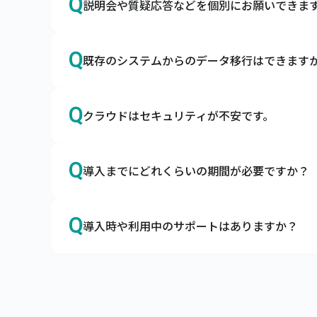
Q
説明会や質疑応答などを個別にお願いできま
A
はい、導入前でもお気軽にご相談ください。
Q
既存のシステムからのデータ移行はできますか
Zoomなどを利用して画面共有をしながら、
い。
A
はい、データを移行用データフォーマットに
Q
クラウドはセキュリティが不安です。
商品マスタや得意先マスタなどを移行用デー
A
キャムマックスは世界最高水準のセキュリテ
Q
導入までにどれくらいの期間が必要ですか？
クラウドサービスに対するセキュリティの不安
企業の情報システムを取り巻く脅威から大切な
A
オプション機能の有無などによって前後しま
キャムマックスはこの3要素を堅実に守り、充
Q
導入時や利用中のサポートはありますか？
最短3営業日でキャムマックスを導入いただけま
キャムマックスではお客さまに納得してご契約
A
はい、トライアル期間よりすべてのサポート
標準機能はすべてご確認いただけますので、
メールやコミュニティサイトにてサポートをご
ライセンスの変更、操作方法など、ご不明な