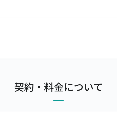
いただけます。
ざいます。

ーカーマスタやセットマスタの項目があるので、問題なくご利
e Chromeは無料でダウンロードできます。

Google Chrome以外のブラウザのご利用はお控えくださ
スタマイズでも柔軟にご利用いただけます
的にご利用いただけるERPとして開発されました。

さま自身で設定できるようになっております。

ル店舗は100店舗まで登録可能です。
的に機能追加や改善を行っています。

用をお願いしています。

問合わせください。標準機能での実現方法をご提案いたします
ご相談ください。
契約・料金について