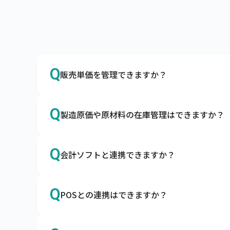
Q
販売単価を管理できますか？
A
はい、得意先別やグループ別の販売単価や掛
Q
製造原価や原材料の在庫管理はできますか？
販売単価マスタやグループ別販売単価マスタ
A
はい、製造原価や原材料の在庫も管理できま
Q
会計ソフトと連携できますか？
構成品をマスタ登録して所要量計算や原価管
A
はい、各種会計ソフトと連携可能です。
Q
POSとの連携はできますか？
キャムマックスで売上・入金・仕入・支払な
A
はい、各種POSサービスと連携可能です。