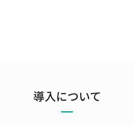
です。
月前までにご連絡ください。申し入れのない場合は自動更新とな
おります。
す。
支払期限の翌月末日が金融機関休業日の場合は前営業日）、支
導入について
すので、ご希望の場合はその旨をお申し付けください。