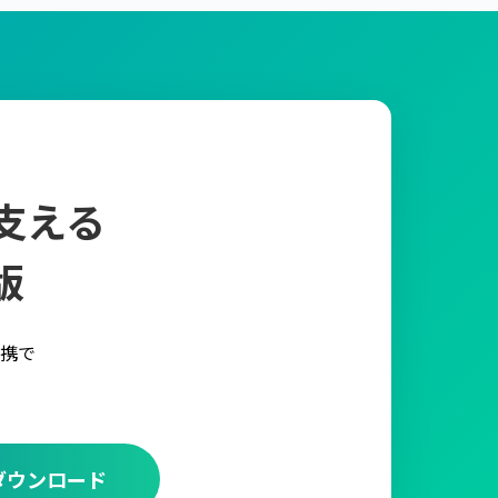
支える
版
携で
ダウンロード