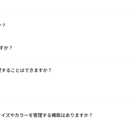
しています。それ以外のPOSサービスはデータ取り込み機能で連携
元管理できます。
か？
できます。共通の在庫をリアルタイムに引き当てるため、欠品
ます。
ますか？
マートフォンにバーコードリーダーを接続してキャムマックス
ます。
更することはできますか？
受注入力機能がございます。受注から出荷・請求まで管理できま
です。
能です。自由に帳票を作成いただけます。
サイズやカラーを管理する機能はありますか？
ど、各種カートからの受注を取り込むことが可能です。