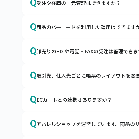
Q
受注や在庫の一元管理はできますか？
スマレジ・SquareのPOSレジとapi連携
A
はい、あらゆる販売チャネルからの受注を一
Q
商品のバーコードを利用した運用はできます
自社ECやモール、店舗、卸の受注を一元管理
A
はい、入荷検品や棚卸の際にご利用いただけ
Q
卸売りのEDIや電話・FAXの受注は管理でき
ハンディターミナルとの連携はもちろん、ス
す。
A
はい、EDI・電話・FAXの受注も一元管理でき
Q
取引先、仕入先ごとに帳票のレイアウトを変
キャムマックスにはEDIデータの取込機能と
A
オプションの帳票作成ツールとの連携で可能
Q
ECカートとの連携はありますか？
キャムマックスは帳票作成ツールと連携が可
A
はい、各種カートとの連携が可能です。
Q
アパレルショップを運営しています。商品の
キャムマックスはBカートやCOLOR MEな