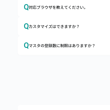
A
はい、サイズやカラーも、商品マスタに登録
Q
対応ブラウザを教えてください。
キャムマックスはアパレルの導入実績も多数ご
カラーマスタ、サイズマスタはもちろん、メ
A
Google Chromeを推奨しております。
Q
カスタマイズはできますか？
日本国内で最大のシェアを誇るブラウザ、Googl
ブラウザによる動作の不備、不具合を避けるために
A
カスタマイズは承っておりませんが、ノンカ
Q
マスタの登録数に制限はありますか？
キャムマックスはカスタマイズなしでも、機能
項目の追加や削除、機能の表示・非表示はお客
A
商品マスタ、得意先マスタは10万件まで、リア
また、キャムマックスは初回リリース後も積極
サーバへの負荷を考慮し、上記制限内でのご利
ぜひ、キャムマックスで実現したい要件をお
上記制限を超えてご利用したい場合は、別途