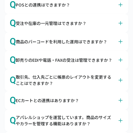
A
Q
ただけます。
POSとの連携はできますか？
キャムマックスで売上・入金・仕入・支払などの仕訳デー
タを出力できますので、会計ソフトで取り込んでご利用い
A
はい、各種POSサービスと連携可能です。
Q
ただけます。
受注や在庫の一元管理はできますか？
スマレジ・SquareのPOSレジとapi連携しています。それ
以外のPOSサービスはデータ取り込み機能で連携が可能で
A
はい、あらゆる販売チャネルからの受注を一元管理できま
Q
す。
商品のバーコードを利用した運用はできますか？
す。
自社ECやモール、店舗、卸の受注を一元管理できます。
A
はい、入荷検品や棚卸の際にご利用いただけます。
共通の在庫をリアルタイムに引き当てるため、欠品の予防
Q
卸売りのEDIや電話・FAXの受注は管理できますか？
ハンディターミナルとの連携はもちろん、スマートフォン
や適正在庫の実現をサポートします。
にバーコードリーダーを接続してキャムマックスのピッキ
A
はい、EDI・電話・FAXの受注も一元管理できます。
ング機能をご利用いただくことも可能です。
取引先、仕入先ごとに帳票のレイアウトを変更する
Q
キャムマックスにはEDIデータの取込機能と受注入力機能
ことはできますか？
がございます。受注から出荷・請求まで管理できます。
A
オプションの帳票作成ツールとの連携で可能です。
Q
ECカートとの連携はありますか？
キャムマックスは帳票作成ツールと連携が可能です。自由
に帳票を作成いただけます。
A
はい、各種カートとの連携が可能です。
アパレルショップを運営しています。商品のサイズ
Q
キャムマックスはBカートやCOLOR MEなど、各種カート
やカラーを管理する機能はありますか？
からの受注を取り込むことが可能です。