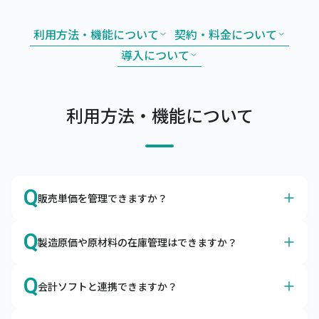
利用方法・機能について
契約・料金について
導入について
利用方法・機能について
Q
販売単価を管理できますか？
A
はい、得意先別やグループ別の販売単価や掛率をマスタで
Q
製造原価や原材料の在庫管理はできますか？
管理できます。
販売単価マスタやグループ別販売単価マスタを利用するこ
A
はい、製造原価や原材料の在庫も管理できます。
とによって、取引先ごとの単価を調整したり、掛率を変更
Q
会計ソフトと連携できますか？
構成品をマスタ登録して所要量計算や原価管理ができま
したりすることが可能です。
す。また、原材料の発注・仕入や入出庫も合わせて管理い
はい、各種会計ソフトと連携可能です。