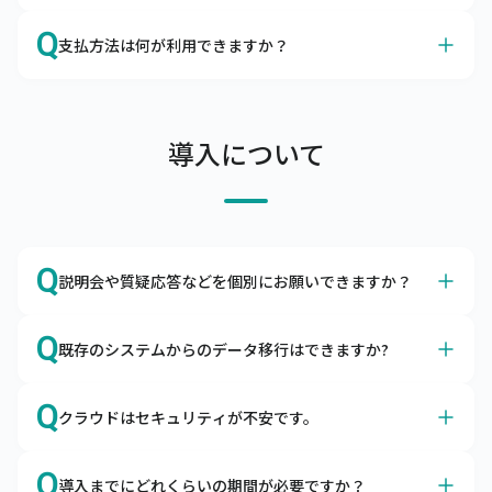
連絡ください。申し入れのない場合は自動更新となりま
A
データの保存期間は10年とさせていただいております。
Q
す。
支払方法は何が利用できますか？
A
当社口座にご利用料金のお振込をお願いします。
支払条件は当月末締め翌月末払い（ただし、支払期限の翌
導入について
月末日が金融機関休業日の場合は前営業日）、支払方法は
当社指定の金融機関の口座へお振込をお願いしておりま
す。

なお、口座引落（口座振替）をご利用できますので、ご希
望の場合はその旨をお申し付けください。
Q
説明会や質疑応答などを個別にお願いできますか？
A
はい、導入前でもお気軽にご相談ください。
Q
既存のシステムからのデータ移行はできますか?
Zoomなどを利用して画面共有をしながら、機能説明や質
疑応答を行っています。不安を払拭できるまでご説明いた
A
はい、データを移行用データフォーマットに編集頂ければ
Q
しますので、お気軽にお問合わせください。
クラウドはセキュリティが不安です。
移行できます。
商品マスタや得意先マスタなどを移行用データフォーマッ
A
キャムマックスは世界最高水準のセキュリティ環境下で稼
トに編集いただき、キャムマックスに取り込むことで移行
Q
導入までにどれくらいの期間が必要ですか？
働します。