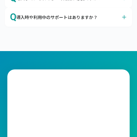
が可能です。
クラウドサービスに対するセキュリティの不安、よくわか
A
オプション機能の有無などによって前後しますが、最短２
ります。

Q
導入時や利用中のサポートはありますか？
か月ほどで本番稼働が可能です。
企業の情報システムを取り巻く脅威から大切なデータを守
最短3営業日でキャムマックスを導入いただけます。

るための考え方として、「セキュリティの3要素」があり
A
はい、トライアル期間よりすべてのサポートがご利用いた
キャムマックスではお客さまに納得してご契約いただくた
ます。

だけます。
めに、60日間の無料トライアルもご用意しております。

メールやコミュニティサイトにてサポートをご利用いただ
キャムマックスはこの3要素を堅実に守り、充分なセキュ
標準機能はすべてご確認いただけますので、ご検討をより
けます。

リティ対策を行っております。
スムーズに行うための材料としてご利用ください。
ライセンスの変更、操作方法など、ご不明な点がございま
したらお気軽に当社サポート窓口までお問合わせくださ
い。スピーディーな対応をお約束いたします。