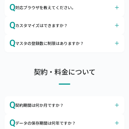
A
はい、サイズやカラーも、商品マスタに登録いただけま
Q
対応ブラウザを教えてください。
す。
キャムマックスはアパレルの導入実績も多数ございます。

A
Google Chromeを推奨しております。
カラーマスタ、サイズマスタはもちろん、メーカーマスタ
Q
カスタマイズはできますか？
日本国内で最大のシェアを誇るブラウザ、Google 
やセットマスタの項目があるので、問題なくご利用いただ
Chromeは無料でダウンロードできます。

けます。
A
カスタマイズは承っておりませんが、ノンカスタマイズで
Q
ブラウザによる動作の不備、不具合を避けるために
マスタの登録数に制限はありますか？
も柔軟にご利用いただけます
Google Chrome以外のブラウザのご利用はお控えくださ
キャムマックスはカスタマイズなしでも、機能的にご利用
A
い。
商品マスタ、得意先マスタは10万件まで、リアル店舗は
いただけるERPとして開発されました。

100店舗まで登録可能です。
項目の追加や削除、機能の表示・非表示はお客さま自身で
サーバへの負荷を考慮し、上記制限内でのご利用をお願い
契約・料金について
設定できるようになっております。

しています。

また、キャムマックスは初回リリース後も積極的に機能追
上記制限を超えてご利用したい場合は、別途ご相談くださ
加や改善を行っています。

い。
ぜひ、キャムマックスで実現したい要件をお問合わせくだ
さい。標準機能での実現方法をご提案いたします。
Q
契約期間は何か月ですか？
A
本サービスの契約期間は利用開始日より1年間です。
Q
データの保存期間は何年ですか？
解約をご希望の場合は、契約期間満了の2か月前までにご