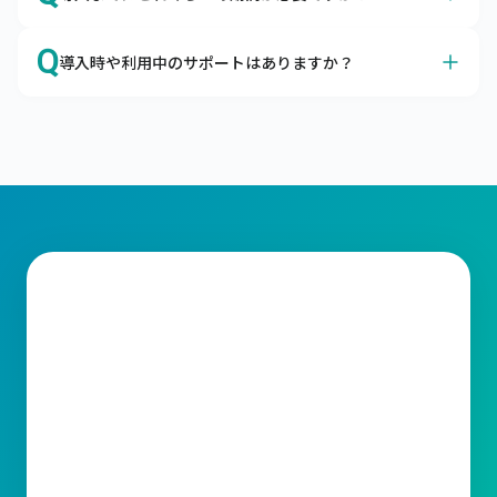
が可能です。
クラウドサービスに対するセキュリティの不安、よくわか
A
オプション機能の有無などによって前後しますが、最短２
ります。

Q
導入時や利用中のサポートはありますか？
か月ほどで本番稼働が可能です。
企業の情報システムを取り巻く脅威から大切なデータを守
最短3営業日でキャムマックスを導入いただけます。

るための考え方として、「セキュリティの3要素」があり
A
はい、トライアル期間よりすべてのサポートがご利用いた
キャムマックスではお客さまに納得してご契約いただくた
ます。

だけます。
めに、60日間の無料トライアルもご用意しております。

メールやコミュニティサイトにてサポートをご利用いただ
キャムマックスはこの3要素を堅実に守り、充分なセキュ
標準機能はすべてご確認いただけますので、ご検討をより
けます。

リティ対策を行っております。
スムーズに行うための材料としてご利用ください。
ライセンスの変更、操作方法など、ご不明な点がございま
したらお気軽に当社サポート窓口までお問合わせくださ
い。スピーディーな対応をお約束いたします。