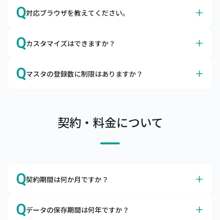
A
はい、サイズやカラーも、商品マスタに登録いただけま
Q
対応ブラウザを教えてください。
す。
キャムマックスはアパレルの導入実績も多数ございます。

A
Google Chromeを推奨しております。
カラーマスタ、サイズマスタはもちろん、メーカーマスタ
Q
カスタマイズはできますか？
日本国内で最大のシェアを誇るブラウザ、Google 
やセットマスタの項目があるので、問題なくご利用いただ
Chromeは無料でダウンロードできます。

けます。
A
カスタマイズは承っておりませんが、ノンカスタマイズで
Q
ブラウザによる動作の不備、不具合を避けるために
マスタの登録数に制限はありますか？
も柔軟にご利用いただけます
Google Chrome以外のブラウザのご利用はお控えくださ
キャムマックスはカスタマイズなしでも、機能的にご利用
A
い。
商品マスタ、得意先マスタは10万件まで、リアル店舗は
いただけるERPとして開発されました。

100店舗まで登録可能です。
項目の追加や削除、機能の表示・非表示はお客さま自身で
サーバへの負荷を考慮し、上記制限内でのご利用をお願い
契約・料金について
設定できるようになっております。

しています。

また、キャムマックスは初回リリース後も積極的に機能追
上記制限を超えてご利用したい場合は、別途ご相談くださ
加や改善を行っています。

い。
ぜひ、キャムマックスで実現したい要件をお問合わせくだ
さい。標準機能での実現方法をご提案いたします。
Q
契約期間は何か月ですか？
A
本サービスの契約期間は利用開始日より1年間です。
Q
データの保存期間は何年ですか？
解約をご希望の場合は、契約期間満了の2か月前までにご