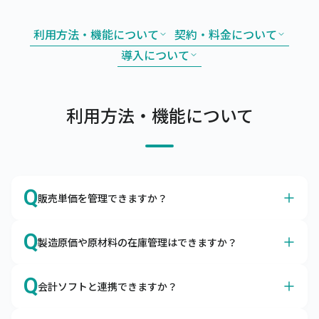
利用方法・機能について
契約・料金について
導入について
利用方法・機能について
Q
販売単価を管理できますか？
A
はい、得意先別やグループ別の販売単価や掛率をマスタで
Q
製造原価や原材料の在庫管理はできますか？
管理できます。
販売単価マスタやグループ別販売単価マスタを利用するこ
A
はい、製造原価や原材料の在庫も管理できます。
とによって、取引先ごとの単価を調整したり、掛率を変更
Q
会計ソフトと連携できますか？
構成品をマスタ登録して所要量計算や原価管理ができま
したりすることが可能です。
す。また、原材料の発注・仕入や入出庫も合わせて管理い
はい、各種会計ソフトと連携可能です。