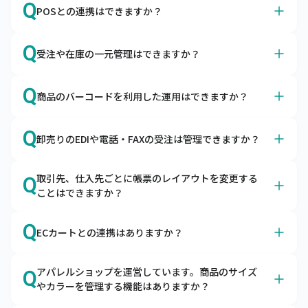
A
Q
ただけます。
POSとの連携はできますか？
キャムマックスで売上・入金・仕入・支払などの仕訳デー
タを出力できますので、会計ソフトで取り込んでご利用い
A
はい、各種POSサービスと連携可能です。
Q
ただけます。
受注や在庫の一元管理はできますか？
スマレジ・SquareのPOSレジとapi連携しています。それ
以外のPOSサービスはデータ取り込み機能で連携が可能で
A
はい、あらゆる販売チャネルからの受注を一元管理できま
Q
す。
商品のバーコードを利用した運用はできますか？
す。
自社ECやモール、店舗、卸の受注を一元管理できます。
A
はい、入荷検品や棚卸の際にご利用いただけます。
共通の在庫をリアルタイムに引き当てるため、欠品の予防
Q
卸売りのEDIや電話・FAXの受注は管理できますか？
ハンディターミナルとの連携はもちろん、スマートフォン
や適正在庫の実現をサポートします。
にバーコードリーダーを接続してキャムマックスのピッキ
A
はい、EDI・電話・FAXの受注も一元管理できます。
ング機能をご利用いただくことも可能です。
取引先、仕入先ごとに帳票のレイアウトを変更する
Q
キャムマックスにはEDIデータの取込機能と受注入力機能
ことはできますか？
がございます。受注から出荷・請求まで管理できます。
A
オプションの帳票作成ツールとの連携で可能です。
Q
ECカートとの連携はありますか？
キャムマックスは帳票作成ツールと連携が可能です。自由
に帳票を作成いただけます。
A
はい、各種カートとの連携が可能です。
アパレルショップを運営しています。商品のサイズ
Q
キャムマックスはBカートやCOLOR MEなど、各種カート
やカラーを管理する機能はありますか？
からの受注を取り込むことが可能です。