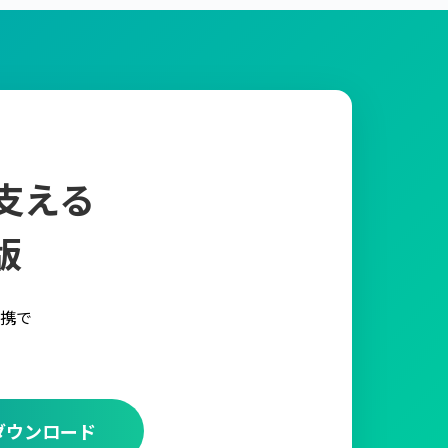
支える
版
携で
ダウンロード