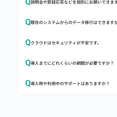
Q
説明会や質疑応答などを個別にお願いできま
A
はい、導入前でもお気軽にご相談ください。
Q
既存のシステムからのデータ移行はできますか
Zoomなどを利用して画面共有をしながら、
い。
A
はい、データを移行用データフォーマットに
Q
クラウドはセキュリティが不安です。
商品マスタや得意先マスタなどを移行用デー
A
キャムマックスは世界最高水準のセキュリテ
Q
導入までにどれくらいの期間が必要ですか？
クラウドサービスに対するセキュリティの不安
企業の情報システムを取り巻く脅威から大切な
A
オプション機能の有無などによって前後しま
キャムマックスはこの3要素を堅実に守り、充
Q
導入時や利用中のサポートはありますか？
最短3営業日でキャムマックスを導入いただけま
キャムマックスではお客さまに納得してご契約
A
はい、トライアル期間よりすべてのサポート
標準機能はすべてご確認いただけますので、
メールやコミュニティサイトにてサポートをご
ライセンスの変更、操作方法など、ご不明な