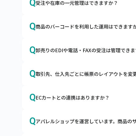
Q
受注や在庫の一元管理はできますか？
スマレジ・SquareのPOSレジとapi連携
A
はい、あらゆる販売チャネルからの受注を一
Q
商品のバーコードを利用した運用はできます
自社ECやモール、店舗、卸の受注を一元管理
A
はい、入荷検品や棚卸の際にご利用いただけ
Q
卸売りのEDIや電話・FAXの受注は管理でき
ハンディターミナルとの連携はもちろん、ス
す。
A
はい、EDI・電話・FAXの受注も一元管理でき
Q
取引先、仕入先ごとに帳票のレイアウトを変
キャムマックスにはEDIデータの取込機能と
A
オプションの帳票作成ツールとの連携で可能
Q
ECカートとの連携はありますか？
キャムマックスは帳票作成ツールと連携が可
A
はい、各種カートとの連携が可能です。
Q
アパレルショップを運営しています。商品の
キャムマックスはBカートやCOLOR MEな