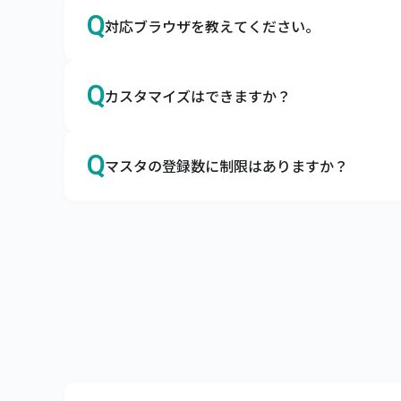
A
はい、サイズやカラーも、商品マスタに登録
Q
対応ブラウザを教えてください。
キャムマックスはアパレルの導入実績も多数ご
カラーマスタ、サイズマスタはもちろん、メ
A
Google Chromeを推奨しております。
Q
カスタマイズはできますか？
日本国内で最大のシェアを誇るブラウザ、Googl
ブラウザによる動作の不備、不具合を避けるために
A
カスタマイズは承っておりませんが、ノンカ
Q
マスタの登録数に制限はありますか？
キャムマックスはカスタマイズなしでも、機能
項目の追加や削除、機能の表示・非表示はお客
A
商品マスタ、得意先マスタは10万件まで、リア
また、キャムマックスは初回リリース後も積極
サーバへの負荷を考慮し、上記制限内でのご利
ぜひ、キャムマックスで実現したい要件をお
上記制限を超えてご利用したい場合は、別途