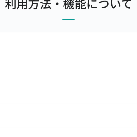
利用方法・機能について
率をマスタで管理できます。
を利用することによって、取引先ごとの単価を調整したり、掛率
す。
理ができます。また、原材料の発注・仕入や入出庫も合わせて
どの仕訳データを出力できますので、会計ソフトで取り込んで