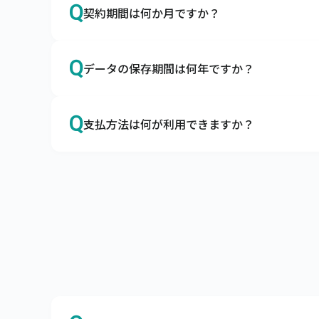
Q
契約期間は何か月ですか？
A
本サービスの契約期間は利用開始日より1年間
Q
データの保存期間は何年ですか？
解約をご希望の場合は、契約期間満了の2か
A
データの保存期間は10年とさせていただいて
Q
支払方法は何が利用できますか？
A
当社口座にご利用料金のお振込をお願いしま
支払条件は当月末締め翌月末払い（ただし、
願いしております。

なお、口座引落（口座振替）をご利用できま