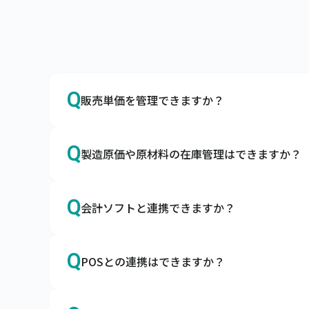
Q
販売単価を管理できますか？
A
はい、得意先別やグループ別の販売単価や掛
Q
製造原価や原材料の在庫管理はできますか？
販売単価マスタやグループ別販売単価マスタ
A
はい、製造原価や原材料の在庫も管理できま
Q
会計ソフトと連携できますか？
構成品をマスタ登録して所要量計算や原価管
A
はい、各種会計ソフトと連携可能です。
Q
POSとの連携はできますか？
キャムマックスで売上・入金・仕入・支払な
A
はい、各種POSサービスと連携可能です。