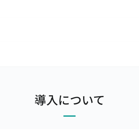
です。
月前までにご連絡ください。申し入れのない場合は自動更新とな
おります。
す。
支払期限の翌月末日が金融機関休業日の場合は前営業日）、支
導入について
すので、ご希望の場合はその旨をお申し付けください。