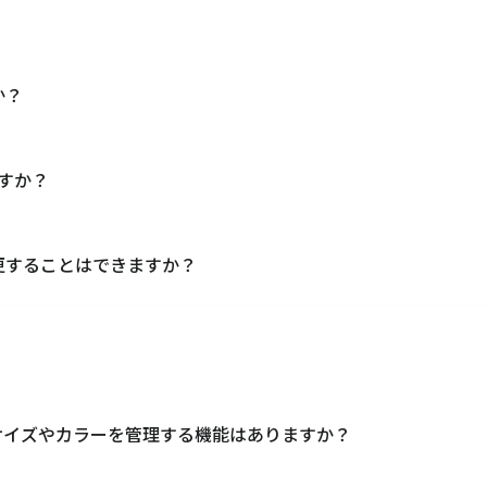
しています。それ以外のPOSサービスはデータ取り込み機能で連携
元管理できます。
か？
できます。共通の在庫をリアルタイムに引き当てるため、欠品
ます。
ますか？
マートフォンにバーコードリーダーを接続してキャムマックス
ます。
更することはできますか？
受注入力機能がございます。受注から出荷・請求まで管理できま
です。
能です。自由に帳票を作成いただけます。
サイズやカラーを管理する機能はありますか？
ど、各種カートからの受注を取り込むことが可能です。