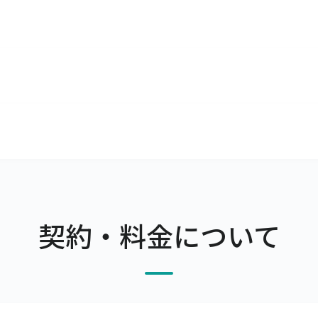
いただけます。
ざいます。

ーカーマスタやセットマスタの項目があるので、問題なくご利
e Chromeは無料でダウンロードできます。

Google Chrome以外のブラウザのご利用はお控えくださ
スタマイズでも柔軟にご利用いただけます
的にご利用いただけるERPとして開発されました。

さま自身で設定できるようになっております。

ル店舗は100店舗まで登録可能です。
的に機能追加や改善を行っています。

用をお願いしています。

問合わせください。標準機能での実現方法をご提案いたします
ご相談ください。
契約・料金について