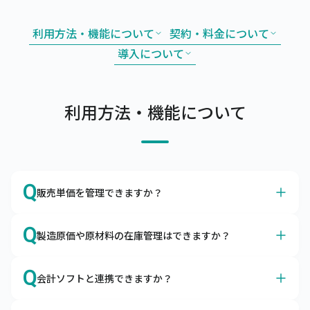
利用方法・機能について
契約・料金について
導入について
利用方法・機能について
Q
販売単価を管理できますか？
A
はい、得意先別やグループ別の販売単価や掛率をマスタで
Q
製造原価や原材料の在庫管理はできますか？
管理できます。
販売単価マスタやグループ別販売単価マスタを利用するこ
A
はい、製造原価や原材料の在庫も管理できます。
とによって、取引先ごとの単価を調整したり、掛率を変更
Q
会計ソフトと連携できますか？
構成品をマスタ登録して所要量計算や原価管理ができま
したりすることが可能です。
す。また、原材料の発注・仕入や入出庫も合わせて管理い
はい、各種会計ソフトと連携可能です。