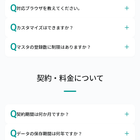
A
はい、サイズやカラーも、商品マスタに登録いただけま
Q
対応ブラウザを教えてください。
す。
キャムマックスはアパレルの導入実績も多数ございます。

A
Google Chromeを推奨しております。
カラーマスタ、サイズマスタはもちろん、メーカーマスタ
Q
カスタマイズはできますか？
日本国内で最大のシェアを誇るブラウザ、Google 
やセットマスタの項目があるので、問題なくご利用いただ
Chromeは無料でダウンロードできます。

けます。
A
カスタマイズは承っておりませんが、ノンカスタマイズで
Q
ブラウザによる動作の不備、不具合を避けるために
マスタの登録数に制限はありますか？
も柔軟にご利用いただけます
Google Chrome以外のブラウザのご利用はお控えくださ
キャムマックスはカスタマイズなしでも、機能的にご利用
A
い。
商品マスタ、得意先マスタは10万件まで、リアル店舗は
いただけるERPとして開発されました。

100店舗まで登録可能です。
項目の追加や削除、機能の表示・非表示はお客さま自身で
サーバへの負荷を考慮し、上記制限内でのご利用をお願い
契約・料金について
設定できるようになっております。

しています。

また、キャムマックスは初回リリース後も積極的に機能追
上記制限を超えてご利用したい場合は、別途ご相談くださ
加や改善を行っています。

い。
ぜひ、キャムマックスで実現したい要件をお問合わせくだ
さい。標準機能での実現方法をご提案いたします。
Q
契約期間は何か月ですか？
A
本サービスの契約期間は利用開始日より1年間です。
Q
データの保存期間は何年ですか？
解約をご希望の場合は、契約期間満了の2か月前までにご