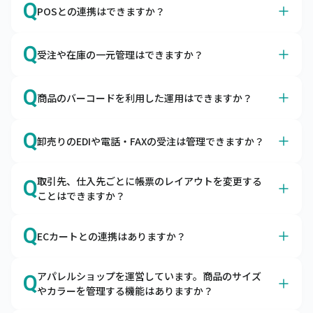
A
Q
ただけます。
POSとの連携はできますか？
キャムマックスで売上・入金・仕入・支払などの仕訳デー
タを出力できますので、会計ソフトで取り込んでご利用い
A
はい、各種POSサービスと連携可能です。
Q
ただけます。
受注や在庫の一元管理はできますか？
スマレジ・SquareのPOSレジとapi連携しています。それ
以外のPOSサービスはデータ取り込み機能で連携が可能で
A
はい、あらゆる販売チャネルからの受注を一元管理できま
Q
す。
商品のバーコードを利用した運用はできますか？
す。
自社ECやモール、店舗、卸の受注を一元管理できます。
A
はい、入荷検品や棚卸の際にご利用いただけます。
共通の在庫をリアルタイムに引き当てるため、欠品の予防
Q
卸売りのEDIや電話・FAXの受注は管理できますか？
ハンディターミナルとの連携はもちろん、スマートフォン
や適正在庫の実現をサポートします。
にバーコードリーダーを接続してキャムマックスのピッキ
A
はい、EDI・電話・FAXの受注も一元管理できます。
ング機能をご利用いただくことも可能です。
取引先、仕入先ごとに帳票のレイアウトを変更する
Q
キャムマックスにはEDIデータの取込機能と受注入力機能
ことはできますか？
がございます。受注から出荷・請求まで管理できます。
A
オプションの帳票作成ツールとの連携で可能です。
Q
ECカートとの連携はありますか？
キャムマックスは帳票作成ツールと連携が可能です。自由
に帳票を作成いただけます。
A
はい、各種カートとの連携が可能です。
アパレルショップを運営しています。商品のサイズ
Q
キャムマックスはBカートやCOLOR MEなど、各種カート
やカラーを管理する機能はありますか？
からの受注を取り込むことが可能です。