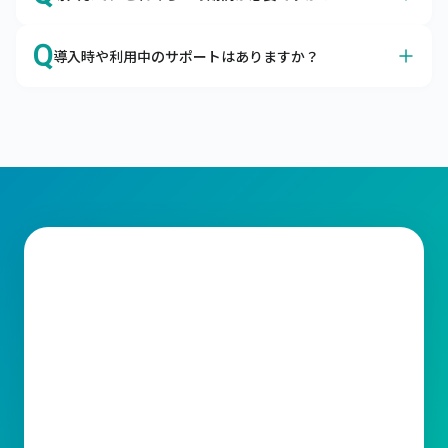
が可能です。
クラウドサービスに対するセキュリティの不安、よくわか
A
オプション機能の有無などによって前後しますが、最短２
ります。

Q
導入時や利用中のサポートはありますか？
か月ほどで本番稼働が可能です。
企業の情報システムを取り巻く脅威から大切なデータを守
最短3営業日でキャムマックスを導入いただけます。

るための考え方として、「セキュリティの3要素」があり
A
はい、トライアル期間よりすべてのサポートがご利用いた
キャムマックスではお客さまに納得してご契約いただくた
ます。

だけます。
めに、60日間の無料トライアルもご用意しております。

メールやコミュニティサイトにてサポートをご利用いただ
キャムマックスはこの3要素を堅実に守り、充分なセキュ
標準機能はすべてご確認いただけますので、ご検討をより
けます。

リティ対策を行っております。
スムーズに行うための材料としてご利用ください。
ライセンスの変更、操作方法など、ご不明な点がございま
したらお気軽に当社サポート窓口までお問合わせくださ
い。スピーディーな対応をお約束いたします。