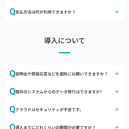
連絡ください。申し入れのない場合は自動更新となりま
A
データの保存期間は10年とさせていただいております。
Q
す。
支払方法は何が利用できますか？
A
当社口座にご利用料金のお振込をお願いします。
支払条件は当月末締め翌月末払い（ただし、支払期限の翌
導入について
月末日が金融機関休業日の場合は前営業日）、支払方法は
当社指定の金融機関の口座へお振込をお願いしておりま
す。

なお、口座引落（口座振替）をご利用できますので、ご希
望の場合はその旨をお申し付けください。
Q
説明会や質疑応答などを個別にお願いできますか？
A
はい、導入前でもお気軽にご相談ください。
Q
既存のシステムからのデータ移行はできますか?
Zoomなどを利用して画面共有をしながら、機能説明や質
疑応答を行っています。不安を払拭できるまでご説明いた
A
はい、データを移行用データフォーマットに編集頂ければ
Q
しますので、お気軽にお問合わせください。
クラウドはセキュリティが不安です。
移行できます。
商品マスタや得意先マスタなどを移行用データフォーマッ
A
キャムマックスは世界最高水準のセキュリティ環境下で稼
トに編集いただき、キャムマックスに取り込むことで移行
Q
導入までにどれくらいの期間が必要ですか？
働します。