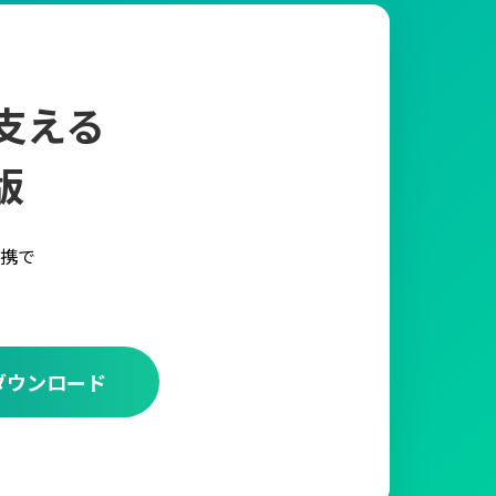
支える
版
携で
ダウンロード