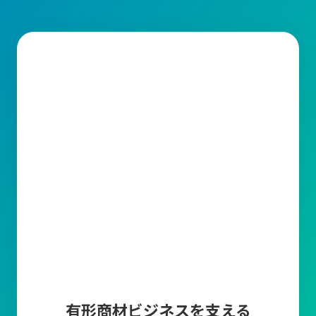
需要予測
販売計画に基づいた需要予測を登録することによっ
て、現在の在庫や受注残・発注残・生産残などから
製品の必要生産数や商品の必要発注数を算出しま
す。
帳票編集ツール
キャムマックスから出力される帳票の印字項目を変
更できる機能です。取引先に合わせて編集が可能で
す。
マスタ上限件数追加
商品マスタ、得意先マスタ、仕入先マスタの各登録
上限数10万件について、上限を超えてマスタ登録し
たい場合に、5万件単位でマスタ登録上限を追加で
きます。
有形商材ビジネスを支える
多言語オプション