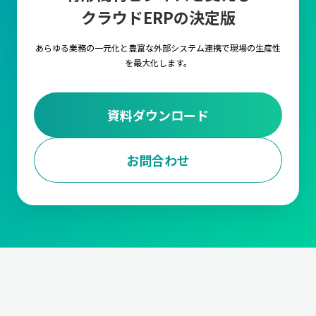
クラウドERPの決定版
キャムマックス上の各項目に対して、言語を自由に
設定いただける機能です。複数言語の設定や切替を
行うことで海外工場でもキャムマックスをご利用い
あらゆる業務の一元化と豊富な外部システム連携で
現場の生産性
ただくことが可能です。
を最大化します。
外部ストレージ連携
資料ダウンロード
FTPサーバ経由で他のシステムとデータの連携が行
えるようになる機能です。
お問合わせ