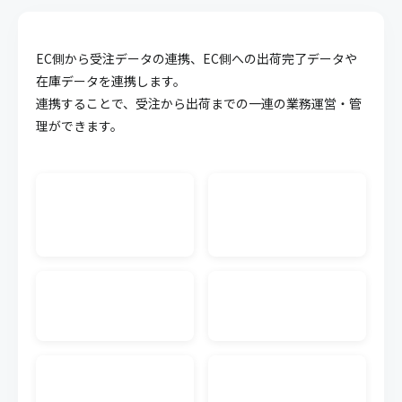
API連携
EC側から受注データの連携、EC側への出荷完了データや
キャムマックスのデータを他システム等に連携させ
ることが可能になる機能です。面倒な連携作業を簡
在庫データを連携します。
略化することができます。
連携することで、受注から出荷までの一連の業務運営・管
理ができます。
WMS CSV連携
外部WMS（倉庫管理システム）の入出荷のCSVデー
タをキャムマックスに連携できます。連携するWMS
単位で料金が発生します。
生産管理
受注から材料の調達、製造にいたるまでの複雑化し
やすい生産工程の業務を可視化、一元管理すること
で業務効率の向上が実現可能です。
発注書メール送信
キャムマックスの画面から、注文書（発注書）を仕