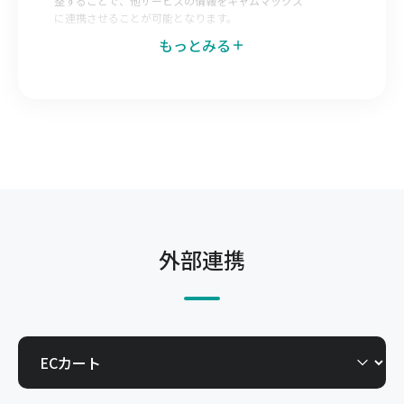
整することで、他サービスの情報をキャムマックス
に連携させることが可能となります。
もっとみる
データエクスポートマッピング
キャムマックス側で出力データのレイアウトを調整
することで、キャムマックスの情報を他サービスへ
連携させることが可能となります。
発注Web-EDI
仕入先へキャムマックスの一部機能を開放すること
で自社で登録した発注を仕入先が直接確認できる機
能です。今までメールやFAX、郵送で行っていた取
外部連携
引を電子化できます。
受注Web-EDI
得意先へキャムマックスの一部機能を開放すること
で、得意先からの発注を自社で直接確認できる機能
です。今までメールやFAX、郵送で行っていた取引
を電子化できます。