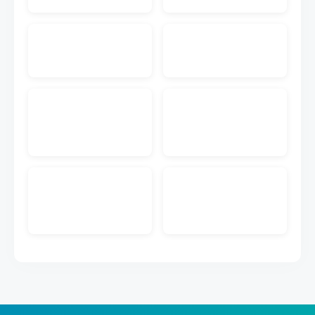
入先にメール送付する機能です。注文書PDF付きの
メールを送付することが可能です。
EC入金消込
ECのクレジットカードや代引きなどの入金データを
取り込んで受注データとマッチングして入金管理が
できる機能です。
販売管理メール送信
キャムマックスの画面から、見積書、前受請求書、
納品書、納品書兼請求書を得意先にメール送付する
機能です。PDFダウンロードのURL付きメールを送
付することが可能です。
ECメール送信
ECの注文情報から取得した購入者のメールアドレス
に出荷完了などのメール送信ができる機能です。メ
ールのテンプレートも作成できます。