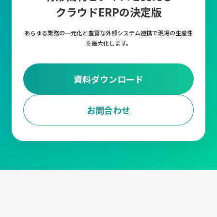
クラウドERPの決定版
キャムマックス上の各項目に対して、言語を自由に
設定いただける機能です。複数言語の設定や切替を
行うことで海外工場でもキャムマックスをご利用い
あらゆる業務の一元化と豊富な外部システム連携で
現場の生産性
ただくことが可能です。
を最大化します。
外部ストレージ連携
資料ダウンロード
FTPサーバ経由で他のシステムとデータの連携が行
えるようになる機能です。
お問合わせ