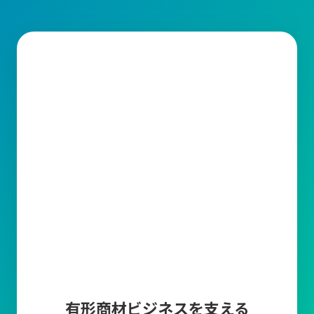
需要予測
販売計画に基づいた需要予測を登録することによっ
て、現在の在庫や受注残・発注残・生産残などから
製品の必要生産数や商品の必要発注数を算出しま
す。
帳票編集ツール
キャムマックスから出力される帳票の印字項目を変
更できる機能です。取引先に合わせて編集が可能で
す。
マスタ上限件数追加
商品マスタ、得意先マスタ、仕入先マスタの各登録
上限数10万件について、上限を超えてマスタ登録し
たい場合に、5万件単位でマスタ登録上限を追加で
きます。
有形商材ビジネスを支える
多言語オプション