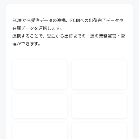
API連携
EC側から受注データの連携、EC側への出荷完了データや
キャムマックスのデータを他システム等に連携させ
ることが可能になる機能です。面倒な連携作業を簡
在庫データを連携します。
略化することができます。
連携することで、受注から出荷までの一連の業務運営・管
理ができます。
WMS CSV連携
外部WMS（倉庫管理システム）の入出荷のCSVデー
タをキャムマックスに連携できます。連携するWMS
単位で料金が発生します。
生産管理
受注から材料の調達、製造にいたるまでの複雑化し
やすい生産工程の業務を可視化、一元管理すること
で業務効率の向上が実現可能です。
発注書メール送信
キャムマックスの画面から、注文書（発注書）を仕