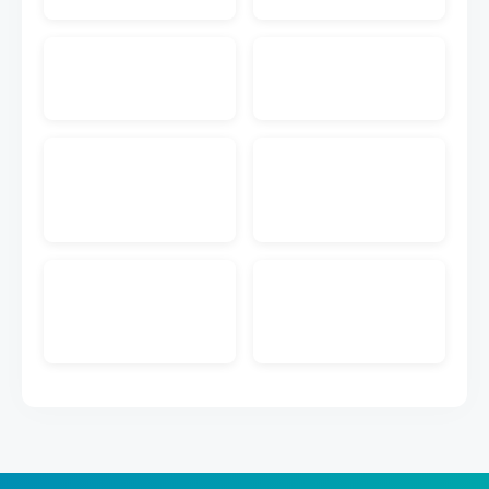
入先にメール送付する機能です。注文書PDF付きの
メールを送付することが可能です。
EC入金消込
ECのクレジットカードや代引きなどの入金データを
取り込んで受注データとマッチングして入金管理が
できる機能です。
販売管理メール送信
キャムマックスの画面から、見積書、前受請求書、
納品書、納品書兼請求書を得意先にメール送付する
機能です。PDFダウンロードのURL付きメールを送
付することが可能です。
ECメール送信
ECの注文情報から取得した購入者のメールアドレス
に出荷完了などのメール送信ができる機能です。メ
ールのテンプレートも作成できます。