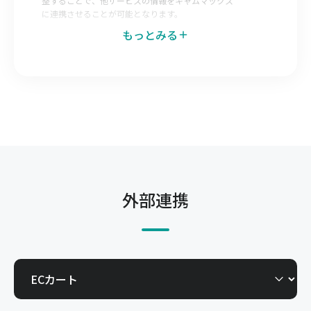
整することで、他サービスの情報をキャムマックス
に連携させることが可能となります。
もっとみる
データエクスポートマッピング
キャムマックス側で出力データのレイアウトを調整
することで、キャムマックスの情報を他サービスへ
連携させることが可能となります。
発注Web-EDI
仕入先へキャムマックスの一部機能を開放すること
で自社で登録した発注を仕入先が直接確認できる機
能です。今までメールやFAX、郵送で行っていた取
外部連携
引を電子化できます。
受注Web-EDI
得意先へキャムマックスの一部機能を開放すること
で、得意先からの発注を自社で直接確認できる機能
です。今までメールやFAX、郵送で行っていた取引
を電子化できます。