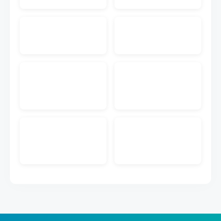
入先にメール送付する機能です。注文書PDF付きの
メールを送付することが可能です。
EC入金消込
ECのクレジットカードや代引きなどの入金データを
取り込んで受注データとマッチングして入金管理が
できる機能です。
販売管理メール送信
キャムマックスの画面から、見積書、前受請求書、
納品書、納品書兼請求書を得意先にメール送付する
機能です。PDFダウンロードのURL付きメールを送
付することが可能です。
ECメール送信
ECの注文情報から取得した購入者のメールアドレス
に出荷完了などのメール送信ができる機能です。メ
ールのテンプレートも作成できます。