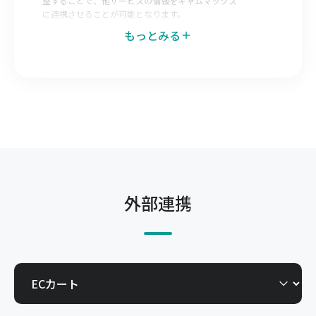
整することで、他サービスの情報をキャムマックス
に連携させることが可能となります。
もっとみる
データエクスポートマッピング
キャムマックス側で出力データのレイアウトを調整
することで、キャムマックスの情報を他サービスへ
連携させることが可能となります。
発注Web-EDI
仕入先へキャムマックスの一部機能を開放すること
で自社で登録した発注を仕入先が直接確認できる機
能です。今までメールやFAX、郵送で行っていた取
外部連携
引を電子化できます。
受注Web-EDI
得意先へキャムマックスの一部機能を開放すること
で、得意先からの発注を自社で直接確認できる機能
です。今までメールやFAX、郵送で行っていた取引
を電子化できます。