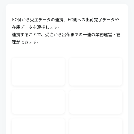
API連携
EC側から受注データの連携、EC側への出荷完了データや
キャムマックスのデータを他システム等に連携させ
ることが可能になる機能です。面倒な連携作業を簡
在庫データを連携します。
略化することができます。
連携することで、受注から出荷までの一連の業務運営・管
理ができます。
WMS CSV連携
外部WMS（倉庫管理システム）の入出荷のCSVデー
タをキャムマックスに連携できます。連携するWMS
単位で料金が発生します。
生産管理
受注から材料の調達、製造にいたるまでの複雑化し
やすい生産工程の業務を可視化、一元管理すること
で業務効率の向上が実現可能です。
発注書メール送信
キャムマックスの画面から、注文書（発注書）を仕