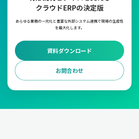
クラウドERPの決定版
キャムマックス上の各項目に対して、言語を自由に
設定いただける機能です。複数言語の設定や切替を
行うことで海外工場でもキャムマックスをご利用い
あらゆる業務の一元化と豊富な外部システム連携で
現場の生産性
ただくことが可能です。
を最大化します。
外部ストレージ連携
資料ダウンロード
FTPサーバ経由で他のシステムとデータの連携が行
えるようになる機能です。
お問合わせ