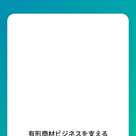
需要予測
販売計画に基づいた需要予測を登録することによっ
て、現在の在庫や受注残・発注残・生産残などから
製品の必要生産数や商品の必要発注数を算出しま
す。
帳票編集ツール
キャムマックスから出力される帳票の印字項目を変
更できる機能です。取引先に合わせて編集が可能で
す。
マスタ上限件数追加
商品マスタ、得意先マスタ、仕入先マスタの各登録
上限数10万件について、上限を超えてマスタ登録し
たい場合に、5万件単位でマスタ登録上限を追加で
きます。
有形商材ビジネスを支える
多言語オプション