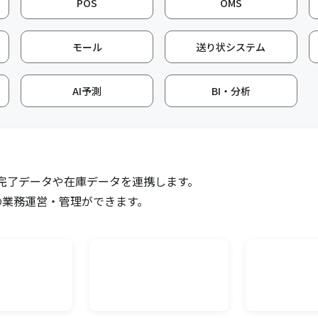
POS
OMS
先にメール送付する機
ECのクレジットカードや代引
能です。
マッチングして入金管理がで
モール
送り状システム
ECメール送信
AI予測
BI・分析
品書、納品書兼請求書
ECの注文情報から取得した購
ドのURL付きメールを
送信ができる機能です。メー
荷完了データや在庫データを連携します。
帳票編集ツール
、現在の在庫や受注
の業務運営・管理ができます。
キャムマックスから出力され
の必要発注数を算出し
先に合わせて編集が可能です
多言語オプション
限数10万件について、
キャムマックス上の各項目に
マスタ登録上限を追加
す。複数言語の設定や切替を