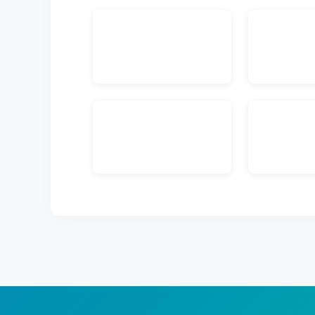
できます。
外部ストレージ連携
FTPサーバ経由で他のシステムとデータの連携が行
す。