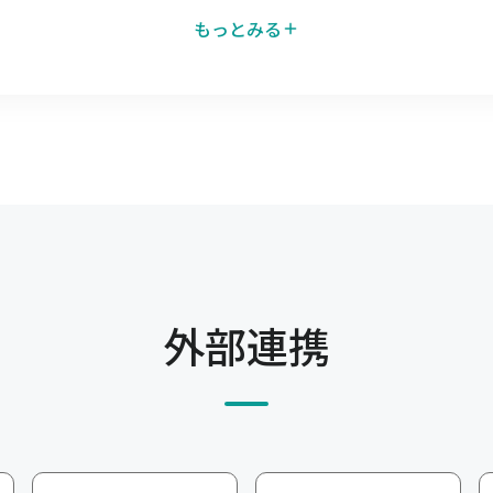
もっとみる
発注Web-EDI
仕入先へキャムマックスの一
ることで、キャムマッ
仕入先が直接確認できる機能で
ります。
取引を電子化できます。
API連携
、得意先からの発注を
キャムマックスのデータを他
、郵送で行っていた取
です。面倒な連携作業を簡略
外部連携
生産管理
タをキャムマックスに連
受注から材料の調達、製造に
。
可視化、一元管理することで
EC入金消込