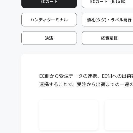
ECカート
ECカート（B to B）
キャムマックスの画面から、注文書（発注書）を仕入
能です。注文書PDF付きのメールを送付することが可
ハンディターミナル
値札(タグ)・ラベル発行
販売管理メール送信
決済
経費精算
キャムマックスの画面から、見積書、前受請求書、納
を得意先にメール送付する機能です。PDFダウンロー
送付することが可能です。
需要予測
EC側から受注データの連携、EC側への出
販売計画に基づいた需要予測を登録することによって
連携することで、受注から出荷までの一連
残・発注残・生産残などから製品の必要生産数や商品
ます。
マスタ上限件数追加
商品マスタ、得意先マスタ、仕入先マスタの各登録上
上限を超えてマスタ登録したい場合に、5万件単位で