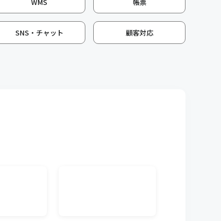
WMS
帳票
きなどの入金データを取り込んで受注データと
きる機能です。
SNS・チャット
顧客対応
入者のメールアドレスに出荷完了などのメール
ルのテンプレートも作成できます。
る帳票の印字項目を変更できる機能です。取引
。
対して、言語を自由に設定いただける機能で
行うことで海外工場でもキャムマックスをご利