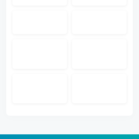
入先にメール送付する機能です。注文書PDF付きの
メールを送付することが可能です。
EC入金消込
ECのクレジットカードや代引きなどの入金データを
取り込んで受注データとマッチングして入金管理が
できる機能です。
販売管理メール送信
キャムマックスの画面から、見積書、前受請求書、
納品書、納品書兼請求書を得意先にメール送付する
機能です。PDFダウンロードのURL付きメールを送
付することが可能です。
ECメール送信
ECの注文情報から取得した購入者のメールアドレス
に出荷完了などのメール送信ができる機能です。メ
ールのテンプレートも作成できます。