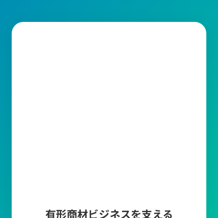
需要予測
販売計画に基づいた需要予測を登録することによっ
て、現在の在庫や受注残・発注残・生産残などから
製品の必要生産数や商品の必要発注数を算出しま
す。
帳票編集ツール
キャムマックスから出力される帳票の印字項目を変
更できる機能です。取引先に合わせて編集が可能で
す。
マスタ上限件数追加
商品マスタ、得意先マスタ、仕入先マスタの各登録
上限数10万件について、上限を超えてマスタ登録し
たい場合に、5万件単位でマスタ登録上限を追加で
きます。
有形商材ビジネスを支える
多言語オプション