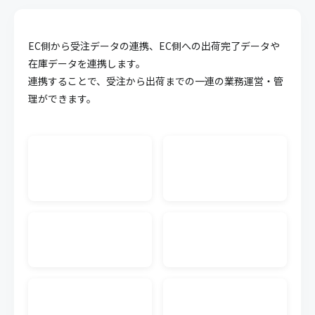
API連携
EC側から受注データの連携、EC側への出荷完了データや
キャムマックスのデータを他システム等に連携させ
ることが可能になる機能です。面倒な連携作業を簡
在庫データを連携します。
略化することができます。
連携することで、受注から出荷までの一連の業務運営・管
理ができます。
WMS CSV連携
外部WMS（倉庫管理システム）の入出荷のCSVデー
タをキャムマックスに連携できます。連携するWMS
単位で料金が発生します。
生産管理
受注から材料の調達、製造にいたるまでの複雑化し
やすい生産工程の業務を可視化、一元管理すること
で業務効率の向上が実現可能です。
発注書メール送信
キャムマックスの画面から、注文書（発注書）を仕