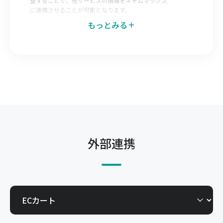
整することで、他サービスの情報をキャムマックス
に連携させることが可能となります。
もっとみる
データエクスポートマッピング
キャムマックス側で出力データのレイアウトを調整
することで、キャムマックスの情報を他サービスへ
連携させることが可能となります。
発注Web-EDI
仕入先へキャムマックスの一部機能を開放すること
で自社で登録した発注を仕入先が直接確認できる機
能です。今までメールやFAX、郵送で行っていた取
外部連携
引を電子化できます。
受注Web-EDI
得意先へキャムマックスの一部機能を開放すること
で、得意先からの発注を自社で直接確認できる機能
です。今までメールやFAX、郵送で行っていた取引
を電子化できます。