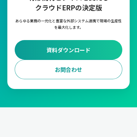
クラウドERPの決定版
キャムマックス上の各項目に対して、言語を自由に
設定いただける機能です。複数言語の設定や切替を
行うことで海外工場でもキャムマックスをご利用い
あらゆる業務の一元化と豊富な外部システム連携で
現場の生産性
ただくことが可能です。
を最大化します。
外部ストレージ連携
資料ダウンロード
FTPサーバ経由で他のシステムとデータの連携が行
えるようになる機能です。
お問合わせ