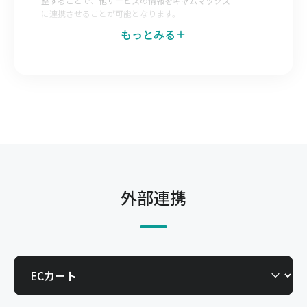
整することで、他サービスの情報をキャムマックス
に連携させることが可能となります。
もっとみる
データエクスポートマッピング
キャムマックス側で出力データのレイアウトを調整
することで、キャムマックスの情報を他サービスへ
連携させることが可能となります。
発注Web-EDI
仕入先へキャムマックスの一部機能を開放すること
で自社で登録した発注を仕入先が直接確認できる機
能です。今までメールやFAX、郵送で行っていた取
外部連携
引を電子化できます。
受注Web-EDI
得意先へキャムマックスの一部機能を開放すること
で、得意先からの発注を自社で直接確認できる機能
です。今までメールやFAX、郵送で行っていた取引
を電子化できます。