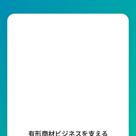
需要予測
販売計画に基づいた需要予測を登録することによっ
て、現在の在庫や受注残・発注残・生産残などから
製品の必要生産数や商品の必要発注数を算出しま
す。
帳票編集ツール
キャムマックスから出力される帳票の印字項目を変
更できる機能です。取引先に合わせて編集が可能で
す。
マスタ上限件数追加
商品マスタ、得意先マスタ、仕入先マスタの各登録
上限数10万件について、上限を超えてマスタ登録し
たい場合に、5万件単位でマスタ登録上限を追加で
きます。
有形商材ビジネスを支える
多言語オプション