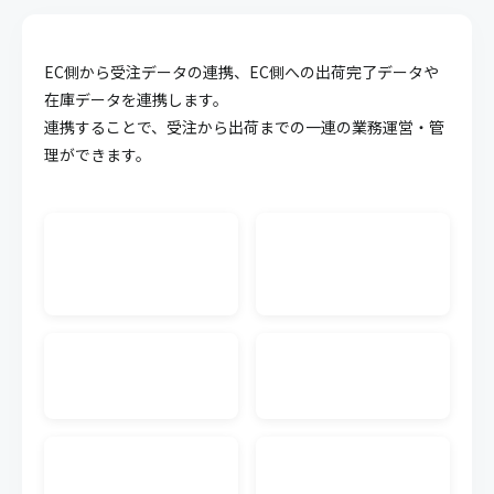
API連携
EC側から受注データの連携、EC側への出荷完了データや
キャムマックスのデータを他システム等に連携させ
ることが可能になる機能です。面倒な連携作業を簡
在庫データを連携します。
略化することができます。
連携することで、受注から出荷までの一連の業務運営・管
理ができます。
WMS CSV連携
外部WMS（倉庫管理システム）の入出荷のCSVデー
タをキャムマックスに連携できます。連携するWMS
単位で料金が発生します。
生産管理
受注から材料の調達、製造にいたるまでの複雑化し
やすい生産工程の業務を可視化、一元管理すること
で業務効率の向上が実現可能です。
発注書メール送信
キャムマックスの画面から、注文書（発注書）を仕