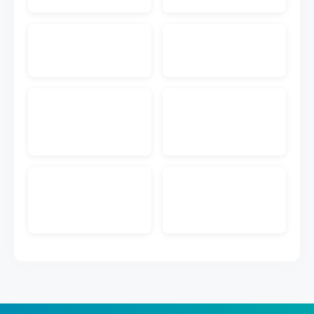
入先にメール送付する機能です。注文書PDF付きの
メールを送付することが可能です。
EC入金消込
ECのクレジットカードや代引きなどの入金データを
取り込んで受注データとマッチングして入金管理が
できる機能です。
販売管理メール送信
キャムマックスの画面から、見積書、前受請求書、
納品書、納品書兼請求書を得意先にメール送付する
機能です。PDFダウンロードのURL付きメールを送
付することが可能です。
ECメール送信
ECの注文情報から取得した購入者のメールアドレス
に出荷完了などのメール送信ができる機能です。メ
ールのテンプレートも作成できます。