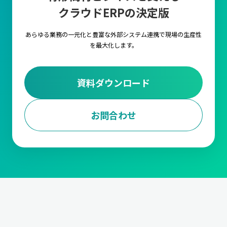
クラウドERPの決定版
キャムマックス上の各項目に対して、言語を自由に
設定いただける機能です。複数言語の設定や切替を
行うことで海外工場でもキャムマックスをご利用い
あらゆる業務の一元化と豊富な外部システム連携で
現場の生産性
ただくことが可能です。
を最大化します。
外部ストレージ連携
資料ダウンロード
FTPサーバ経由で他のシステムとデータの連携が行
えるようになる機能です。
お問合わせ