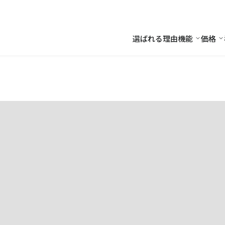
選ばれる理由
機能
価格
機能
価