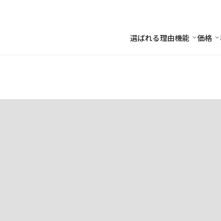
選ばれる理由
機能
価格
機能
価