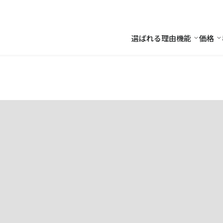
選ばれる理由
機能
価格
機能
価