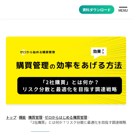
資料ダウンロード
MENU
トップ
>
機能
>
購買管理
>
ゼロからはじめる購買管理
>
「2社購買」とは何か？リスク分散と最適化を目指す調達戦略