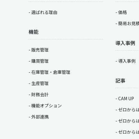
選ばれる理由
価格
簡易お見
機能
導入事例
販売管理
購買管理
導入事例
在庫管理・倉庫管理
記事
生産管理
財務会計
CAM UP
機能オプション
ゼロから
外部連携
ゼロから
ゼロから