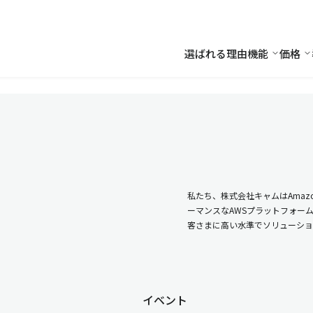
選ばれる理由
機能
価格
機能
価
私たち、株式会社キャムはAmazo
ーマンスなAWSプラットフォー
客さまに高い水準でソリューショ
イベント