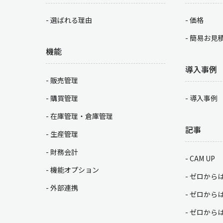
選ばれる理由
価格
簡易お見
機能
導入事例
販売管理
購買管理
導入事例
在庫管理・倉庫管理
記事
生産管理
財務会計
CAM UP
機能オプション
ゼロから
外部連携
ゼロから
ゼロから