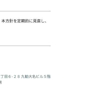
 本方針を定期的に見直し、
丁目６-２８ 九勧大名ビル５階
朗