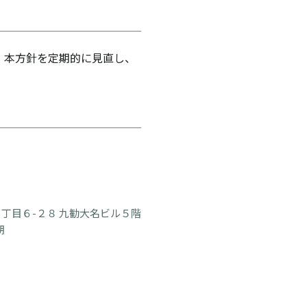
 本方針を定期的に見直し、
丁目６-２８ 九勧大名ビル５階
朗