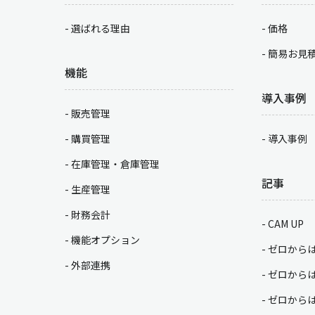
選ばれる理由
価格
簡易お見
機能
導入事例
販売管理
購買管理
導入事例
在庫管理・倉庫管理
記事
生産管理
財務会計
CAM UP
機能オプション
ゼロから
外部連携
ゼロから
ゼロから