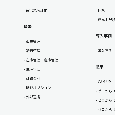
選ばれる理由
価格
簡易お見
機能
導入事例
販売管理
購買管理
導入事例
在庫管理・倉庫管理
記事
生産管理
財務会計
CAM UP
機能オプション
ゼロから
外部連携
ゼロから
ゼロから