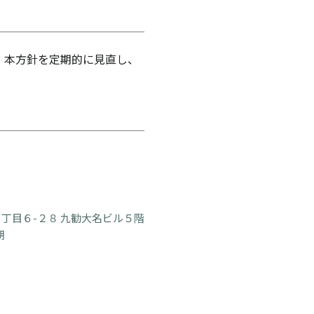
 本方針を定期的に見直し、
丁目６-２８ 九勧大名ビル５階
朗