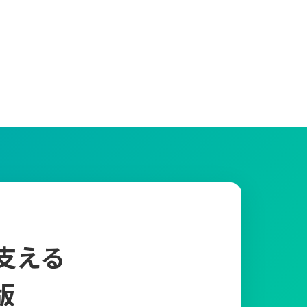
支える
版