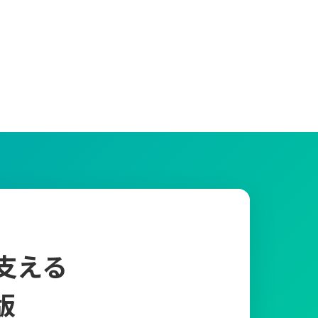
支える
版