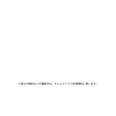
※支払や解約などの諸条件は、キャムマックス利用規約に準じます。