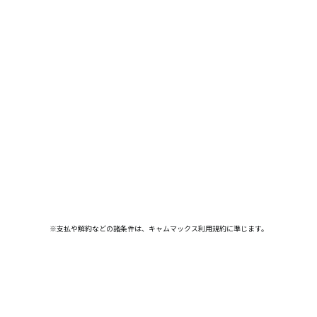
※支払や解約などの諸条件は、キャムマックス利用規約に準じます。