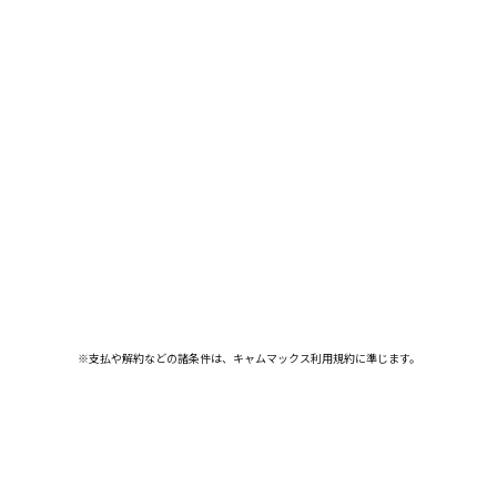
※支払や解約などの諸条件は、キャムマックス利用規約に準じます。