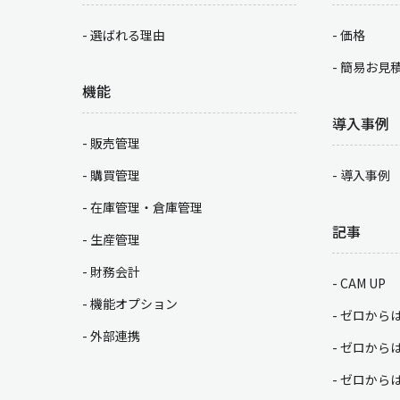
選ばれる理由
価格
簡易お見
機能
導入事例
販売管理
購買管理
導入事例
在庫管理・倉庫管理
記事
生産管理
財務会計
CAM UP
機能オプション
ゼロから
外部連携
ゼロから
ゼロから