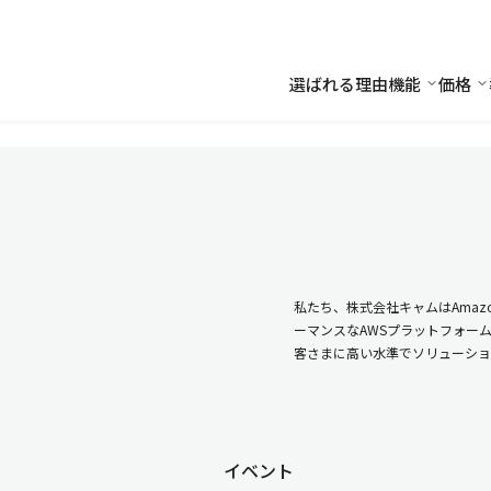
選ばれる理由
機能
価格
機能
価
私たち、株式会社キャムはAmazo
ーマンスなAWSプラットフォー
客さまに高い水準でソリューショ
イベント