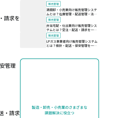
法規制対応を支える仕組み
販売管理
酒類卸・小売業向け販売管理システ
ムとは？在庫管理・配送管理・法令
・請求を
対応を効率化する仕組み
販売管理
弁当宅配・仕出業向け販売管理シス
テムとは？受注・配送・請求を一元
化する仕組み
販売管理
LPガス事業者向け販売管理システム
とは？検針・配送・保安管理を一元
管理する仕組み
保安管理
製造・卸売・小売業のさまざまな
送・請求
課題解決に役立つ