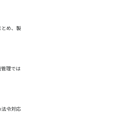
まとめ、製
量管理では
め法令対応