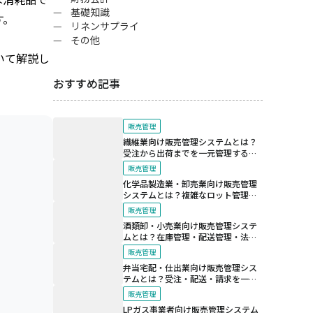
基礎知識
す。
リネンサプライ
その他
いて解説し
おすすめ記事
販売管理
繊維業向け販売管理システムとは？
受注から出荷までを一元管理する仕
組み
販売管理
化学品製造業・卸売業向け販売管理
システムとは？複雑なロット管理と
法規制対応を支える仕組み
販売管理
酒類卸・小売業向け販売管理システ
ムとは？在庫管理・配送管理・法令
対応を効率化する仕組み
販売管理
弁当宅配・仕出業向け販売管理シス
テムとは？受注・配送・請求を一元
化する仕組み
販売管理
LPガス事業者向け販売管理システム