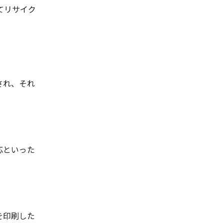
てリサイク
され、それ
応といった
を印刷した