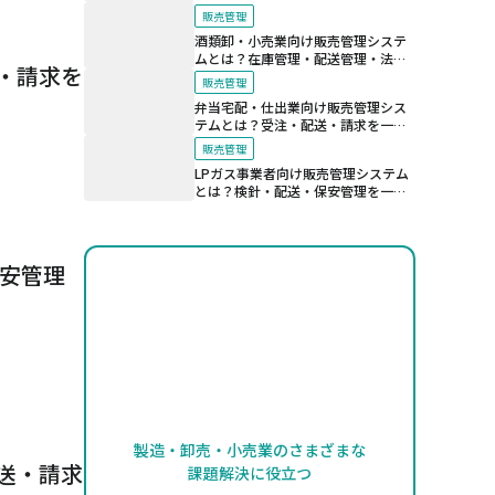
法規制対応を支える仕組み
販売管理
酒類卸・小売業向け販売管理システ
ムとは？在庫管理・配送管理・法令
・請求を
対応を効率化する仕組み
販売管理
弁当宅配・仕出業向け販売管理シス
テムとは？受注・配送・請求を一元
化する仕組み
販売管理
LPガス事業者向け販売管理システム
とは？検針・配送・保安管理を一元
管理する仕組み
保安管理
製造・卸売・小売業のさまざまな
送・請求
課題解決に役立つ