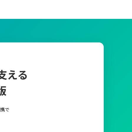
支える
版
携で