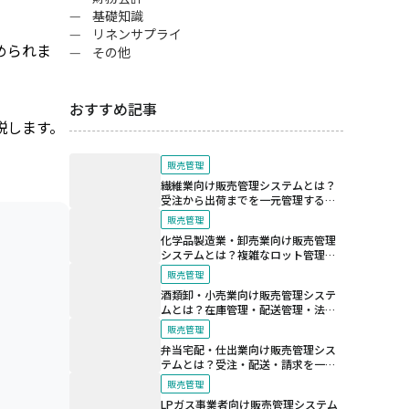
基礎知識
リネンサプライ
められま
その他
おすすめ記事
説します。
販売管理
繊維業向け販売管理システムとは？
受注から出荷までを一元管理する仕
組み
販売管理
化学品製造業・卸売業向け販売管理
システムとは？複雑なロット管理と
法規制対応を支える仕組み
販売管理
酒類卸・小売業向け販売管理システ
ムとは？在庫管理・配送管理・法令
対応を効率化する仕組み
販売管理
弁当宅配・仕出業向け販売管理シス
テムとは？受注・配送・請求を一元
化する仕組み
販売管理
LPガス事業者向け販売管理システム