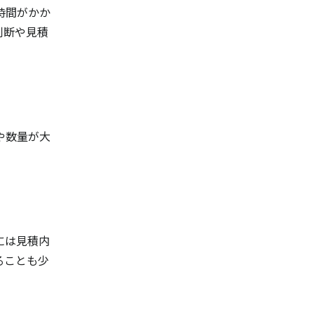
時間がかか
判断や見積
や数量が大
には見積内
ることも少