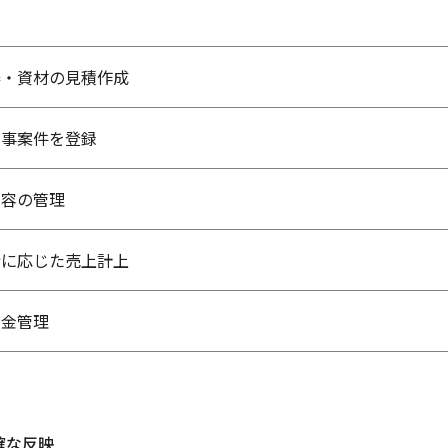
器・資材の見積作成
工事案件を登録
内容の管理
捗に応じた売上計上
入金管理
確な反映