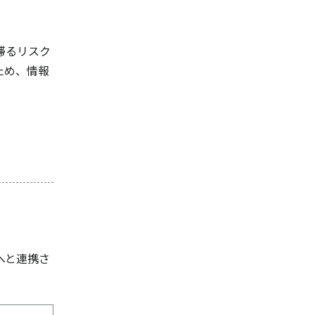
滞るリスク
ため、情報
へと連携さ