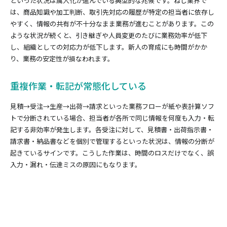
といった状況は属人化が進んでいる典型的な兆候です。ねじ業界で
は、商品知識や加工判断、取引先対応の履歴が特定の担当者に依存し
やすく、情報の共有が不十分なまま業務が進むことがあります。この
ような状況が続くと、引き継ぎや人員変更のたびに業務効率が低下
し、組織としての対応力が低下します。新人の育成にも時間がかか
り、業務の安定性が損なわれます。
重複作業・転記が常態化している
見積→受注→生産→出荷→請求といった業務フローが紙や表計算ソフ
トで分断されている場合、担当者が各所で同じ情報を何度も入力・転
記する非効率が発生します。各受注に対して、見積書・出荷指示書・
請求書・納品書などを個別で管理するといった状況は、情報の分断が
起きているサインです。こうした作業は、時間のロスだけでなく、誤
入力・漏れ・伝達ミスの原因にもなります。