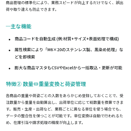
商品管理の標準化により、業務スピードが向上するだけでなく、誤出
荷や取り違えも防止できます。
主な機能
商品コードを自動生成 (例:材質+サイズ+表面処理で構成)
属性検索により「M6×20のステンレス製、黒染め処理」な
どを即検索
膨大な商品マスタもCSVやExcelから一括取込・更新が可能
特徴② 数量⇔重量変換と荷姿管理
各商品の重量や荷姿ごとの入数をあらかじめ登録しておくことで、受
注数量から重量を自動算出し、出荷単位に応じて総数量を換算できま
す。販売・生産・出荷など、業務ごとに異なる単位を使う場合でも、
データの整合性を保つことが可能です。単位変換は自動で行われるた
め、在庫引当や請求処理の精度が向上します。