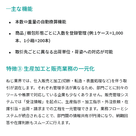
主な機能
本数⇔重量の自動換算機能
商品 / 梱包形態ごとに入数を登録管理 (例:1ケース=1,000
本、1小箱=200本)
取引先ごとに異なる出荷単位・荷姿への対応が可能
特徴③ 生産加工と販売業務の一元化
ねじ業界では、仕入販売と加工(切断・転造・表面処理など)を伴う取
引が混在します。それぞれ管理手法が異なるため、部門ごとに別々の
ツールや帳票で対応している企業も少なくありません。販売管理シス
テムでは「受注情報」を起点に、生産指示・加工指示・外注依頼・在
庫引当・出荷・請求までの工程を一元管理できます。業務フローとシ
ステムが統合されることで、部門間の情報共有が円滑になり、納期回
答や在庫判断もスムーズに行えます。