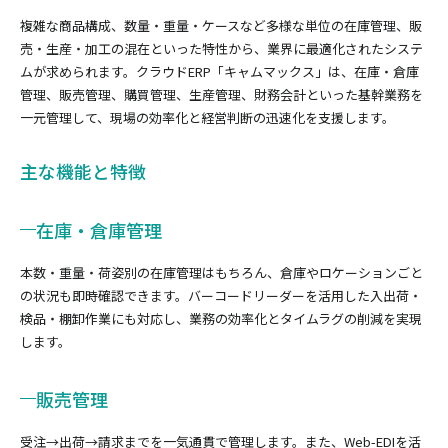
複雑な商品構成、数量・重量・ケースなど多様な単位の在庫管理、販
売・生産・加工の混在といった特性から、業界に最適化されたシステ
ムが求められます。クラウドERP「キャムマックス」は、在庫・倉庫
管理、販売管理、購買管理、生産管理、財務会計といった基幹業務を
一元管理して、現場の効率化と経営判断の迅速化を支援します。
主な機能と特徴
在庫・倉庫管理
本数・重量・荷姿別の在庫管理はもちろん、倉庫やロケーションごと
の状況も即時確認できます。バーコードリーダーを活用した入出荷・
検品・棚卸作業にも対応し、業務の効率化とタイムラグの削減を実現
します。
販売管理
受注→出荷→請求までを一気通貫で管理します。また、Web-EDIを活