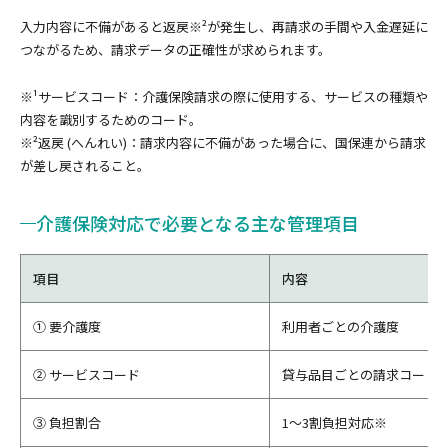
入力内容に不備があると返戻※²が発生し、再請求の手間や入金遅延に
つながるため、請求データの正確性が求められます。
※¹サービスコード：介護保険請求の際に使用する、サービスの種類や
内容を識別するためのコード。
※²返戻 (へんれい)：請求内容に不備があった場合に、国保連から請求
が差し戻されること。
介護保険対応で必要となる主な管理項目
項目
内容
① 要介護度
利用者ごとの介護度
② サービスコード
貸与品目ごとの請求コード
③ 負担割合
1～3割負担対応※