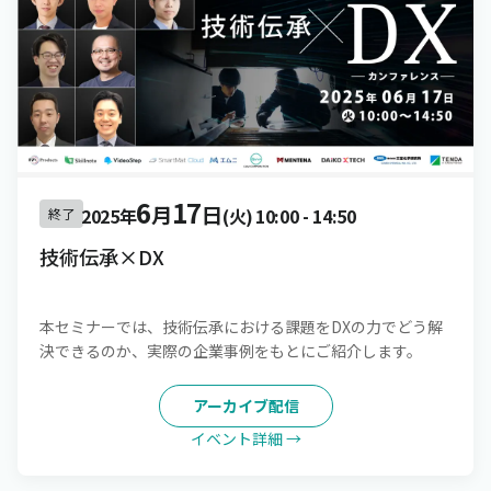
6
17
月
日
2025年
(火)
10:00
-
14:50
終了
技術伝承×DX
本セミナーでは、技術伝承における課題をDXの力でどう解
決できるのか、実際の企業事例をもとにご紹介します。
アーカイブ配信
イベント詳細 →