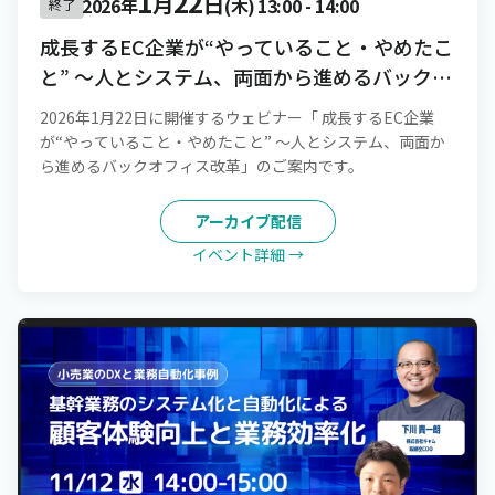
1
22
月
日
2026年
(木)
13:00
-
14:00
終了
成長するEC企業が“やっていること・やめたこ
と” 〜人とシステム、両面から進めるバックオ
フィス改革
2026年1月22日に開催するウェビナー「 成長するEC企業
が“やっていること・やめたこと” 〜人とシステム、両面か
ら進めるバックオフィス改革」のご案内です。
アーカイブ配信
イベント詳細 →