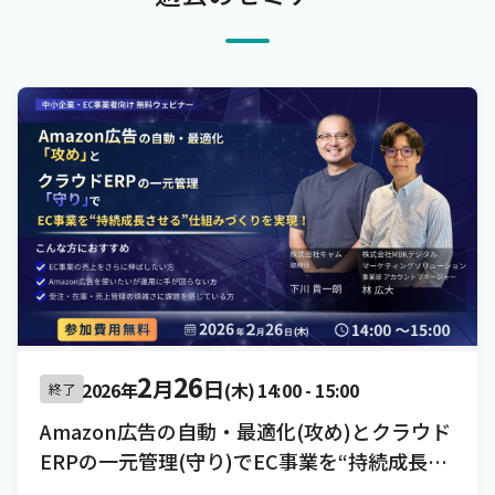
2
26
月
日
2026年
(木)
14:00
-
15:00
終了
Amazon広告の自動・最適化(攻め)とクラウド
ERPの一元管理(守り)でEC事業を“持続成長さ
せる”仕組みづくりを実現！[録画配信]