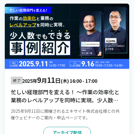
9
11
月
日
2025年
(木)
16:00
-
17:00
終了
忙しい経理部門を変える！ 〜作業の効率化と
業務のレベルアップを同時に実現。少人数で
もできる事例紹介〜
2025年9月11日に開催されるエキサイト株式会社様との共
催ウェビナーのご案内・申込ページです。
アーカイブ配信