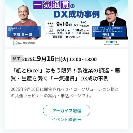
9
16
月
日
2025年
(火)
12:00
-
13:00
終了
「紙とExcel」はもう限界！製造業の調達・購
買・生産を繋ぐ「一気通貫」DX成功事例
2025年9月16日に開催されるセイコーソリューション様と
の共催ウェビナーの案内・申込ページです。
アーカイブ配信
イベント詳細 →