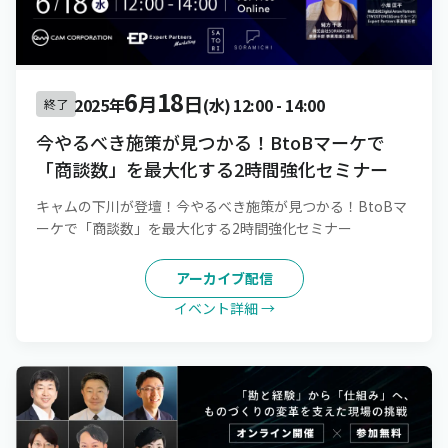
6
18
月
日
2025年
(水)
12:00
-
14:00
終了
今やるべき施策が見つかる！BtoBマーケで
「商談数」を最大化する2時間強化セミナー
キャムの下川が登壇！今やるべき施策が見つかる！BtoBマ
ーケで「商談数」を最大化する2時間強化セミナー
アーカイブ配信
イベント詳細 →