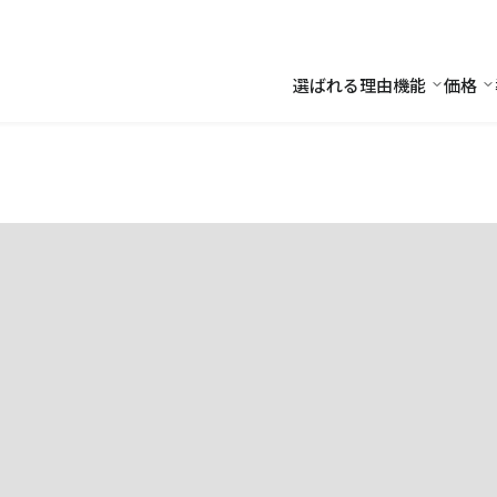
選ばれる理由
機能
価格
機能
価