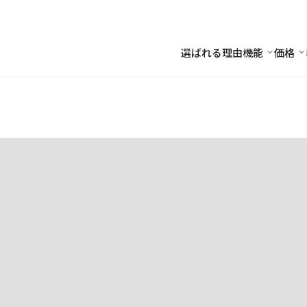
選ばれる理由
機能
価格
機能
価